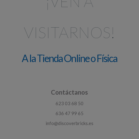
¡VEN A
VISITARNOS!
A la Tienda Online o Física
Contáctanos
623 03 68 50
636 47 99 65
info@discoverbricks.es