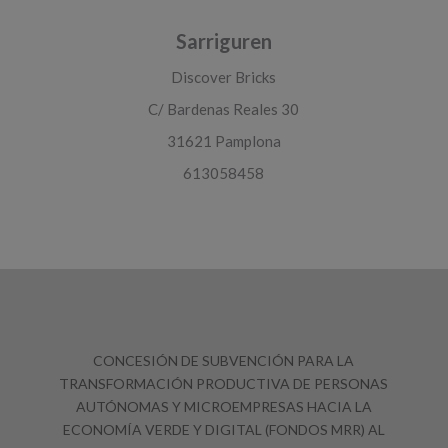
Sarriguren
Discover Bricks
C/ Bardenas Reales 30
31621 Pamplona
613058458
CONCESIÓN DE SUBVENCIÓN PARA LA
TRANSFORMACIÓN PRODUCTIVA DE PERSONAS
AUTÓNOMAS Y MICROEMPRESAS HACIA LA
ECONOMÍA VERDE Y DIGITAL (FONDOS MRR) AL