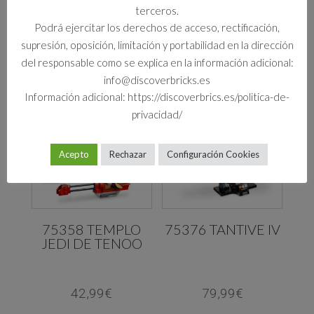
CRIATURAS
terceros.
MAGICAS
Podrá ejercitar los derechos de acceso, rectificación,
64,99
€
supresión, oposición, limitación y portabilidad en la dirección
29,99
€
del responsable como se explica en la información adicional:
info@discoverbricks.es
Información adicional: https://discoverbrics.es/politica-de-
privacidad/
Acepto
Rechazar
Configuración Cookies
75358 TEMPLO
75376 TANTIVE IV
JEDI DE TENOO
42,99
€
79,99
€