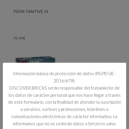
75376 TANTIVE IV
79,99
€
Información básica de protección de datos (RGPD UE -
2016/679):
DISCOVER BRICKS serán responsable del tratamiento de
los datos de carácter personal que nos hace llegar a través
de este formulario, con la finalidad de atender la suscripción
a servicios, sorteos y promociones, boletines o
comunicaciones electrónicas de carácter informativo. Le
informamos que no se cederán datos a terceros salvo