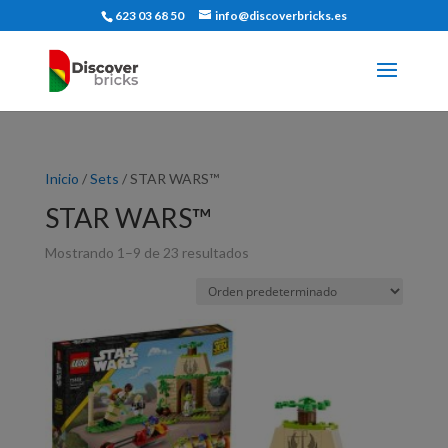
623 03 68 50
info@discoverbricks.es
Inicio
/
Sets
/ STAR WARS™
STAR WARS™
Mostrando 1–9 de 23 resultados