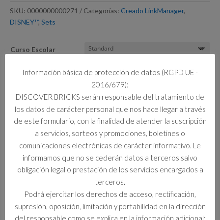
SKU:
0000000000271
Categorías:
Creado LinkManager
,
DISNEY™
,
Sets
Curso Escolar
Limpiar
Información básica de protección de datos (RGPD UE -
2016/679):
1 disponibles
DISCOVER BRICKS serán responsable del tratamiento de
100
los datos de carácter personal que nos hace llegar a través
Añadir al carrito
BH
de este formulario, con la finalidad de atender la suscripción
MICKEY
a servicios, sorteos y promociones, boletines o
MOUSE
comunicaciones electrónicas de carácter informativo. Le
DISCOVER
informamos que no se cederán datos a terceros salvo
BRICKS
Información adicional
obligación legal o prestación de los servicios encargados a
cantidad
terceros.
Información adicional
Podrá ejercitar los derechos de acceso, rectificación,
supresión, oposición, limitación y portabilidad en la dirección
Curso Escolar
del responsable como se explica en la información adicional: