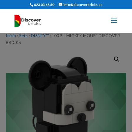
623 03 68 50
info@discoverbricks.es
Inicio
/
Sets
/
DISNEY™
/ 100 BH MICKEY MOUSE DISCOVER
BRICKS