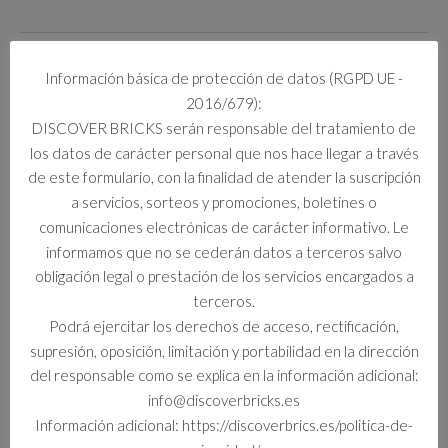
SKU:
453
Categorías:
CLASSIC
,
Creado LinkManager
,
Sets
Información básica de protección de datos (RGPD UE -
2016/679):
Este producto no está disponible porque no quedan existencias.
DISCOVER BRICKS serán responsable del tratamiento de
los datos de carácter personal que nos hace llegar a través
de este formulario, con la finalidad de atender la suscripción
Información adicional
a servicios, sorteos y promociones, boletines o
comunicaciones electrónicas de carácter informativo. Le
Información adicional
informamos que no se cederán datos a terceros salvo
obligación legal o prestación de los servicios encargados a
Curso Escolar
terceros.
Standard
Podrá ejercitar los derechos de acceso, rectificación,
supresión, oposición, limitación y portabilidad en la dirección
del responsable como se explica en la información adicional:
info@discoverbricks.es
Productos relacionados
Información adicional: https://discoverbrics.es/politica-de-