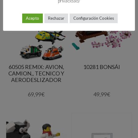
privacidad/
Acepto
Rechazar
Configuración Cookies
60505 REMIX: AVION,
10281 BONSÁI
CAMION,, TECNICO Y
AERODESLIZADOR
69,99
€
49,99
€