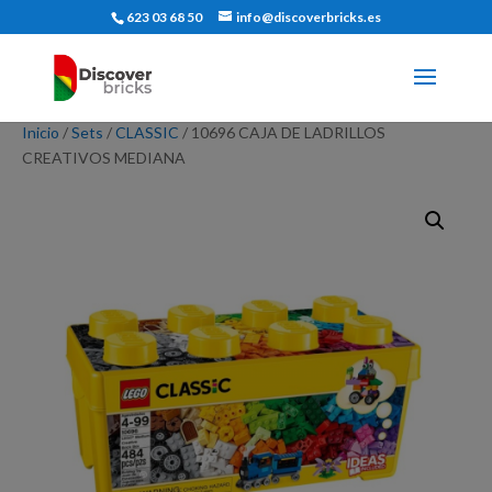
623 03 68 50
info@discoverbricks.es
Inicio
/
Sets
/
CLASSIC
/ 10696 CAJA DE LADRILLOS
CREATIVOS MEDIANA