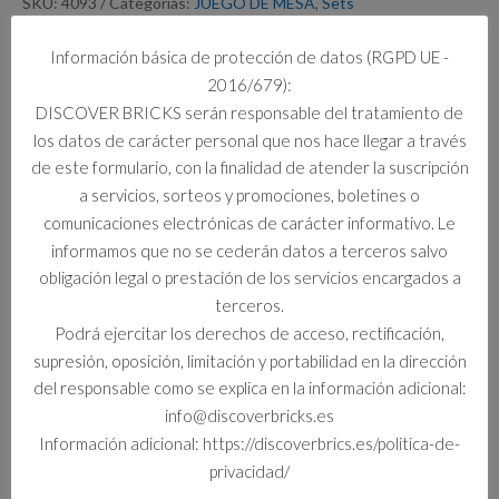
SKU:
4093
Categorías:
JUEGO DE MESA
,
Sets
Información básica de protección de datos (RGPD UE -
Este producto no está disponible porque no quedan existencias.
2016/679):
DISCOVER BRICKS serán responsable del tratamiento de
los datos de carácter personal que nos hace llegar a través
Información adicional
de este formulario, con la finalidad de atender la suscripción
a servicios, sorteos y promociones, boletines o
Información adicional
comunicaciones electrónicas de carácter informativo. Le
informamos que no se cederán datos a terceros salvo
Formato
obligación legal o prestación de los servicios encargados a
Set
terceros.
Podrá ejercitar los derechos de acceso, rectificación,
supresión, oposición, limitación y portabilidad en la dirección
del responsable como se explica en la información adicional:
Productos relacionados
info@discoverbricks.es
Información adicional: https://discoverbrics.es/politica-de-
privacidad/