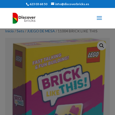
623 03 68 50
info@discoverbricks.es
Inicio
/
Sets
/
JUEGO DE MESA
/ 11004 BRICK LIKE THIS