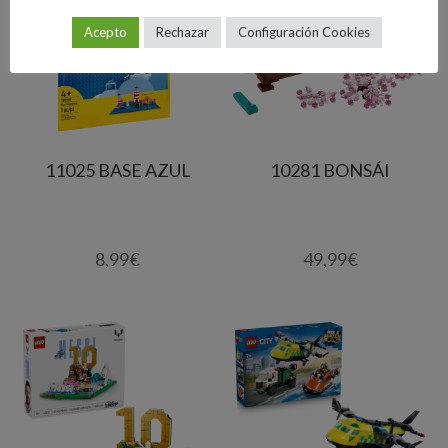
Acepto
Rechazar
Configuración Cookies
11025 BASE AZUL
10281 BONSÁI
8,99
€
49,99
€