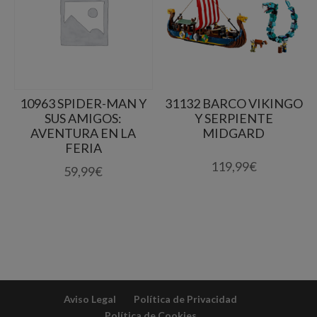
10963 SPIDER-MAN Y
31132 BARCO VIKINGO
SUS AMIGOS:
Y SERPIENTE
AVENTURA EN LA
MIDGARD
FERIA
119,99
€
59,99
€
Aviso Legal
Política de Privacidad
Política de Cookies