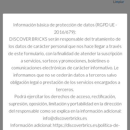
Limpiar
7 disponibles
11023
Información básica de protección de datos (RGPD UE -
Añadir al carrito
BASE
2016/679):
VERDE
DISCOVER BRICKS serán responsable del tratamiento de
cantidad
los datos de carácter personal que nos hace llegar a través
de este formulario, con la finalidad de atender la suscripción
Información adicional
a servicios, sorteos y promociones, boletines o
comunicaciones electrónicas de carácter informativo. Le
Información adicional
informamos que no se cederán datos a terceros salvo
obligación legal o prestación de los servicios encargados a
Curso Escolar
terceros.
Standard
Podrá ejercitar los derechos de acceso, rectificación,
supresión, oposición, limitación y portabilidad en la dirección
del responsable como se explica en la información adicional:
info@discoverbricks.es
Productos relacionados
Información adicional: https://discoverbrics.es/politica-de-