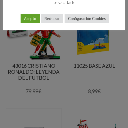
privacidad/
Acepto
Rechazar
Configuración Cookies
43016 CRISTIANO
11025 BASE AZUL
RONALDO: LEYENDA
DEL FUTBOL
79,99
€
8,99
€