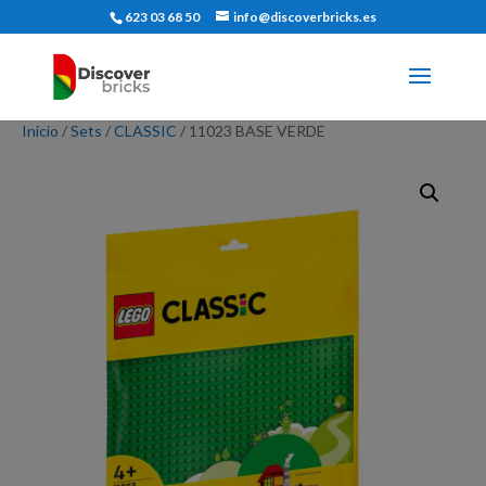
623 03 68 50
info@discoverbricks.es
Inicio
/
Sets
/
CLASSIC
/ 11023 BASE VERDE