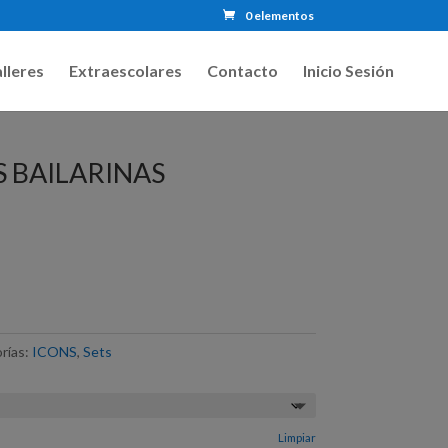
0 elementos
lleres
Extraescolares
Contacto
Inicio Sesión
S BAILARINAS
rías:
ICONS
,
Sets
Limpiar