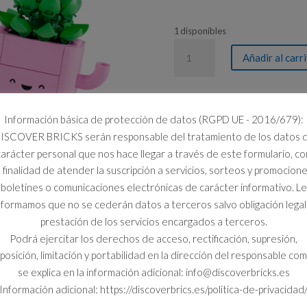
1 disponibles
11506
Añadir al carr
PLANTAS
BAILARINAS
cantidad
Información básica de protección de datos (RGPD UE - 2016/679):
ISCOVER BRICKS serán responsable del tratamiento de los datos 
carácter personal que nos hace llegar a través de este formulario, co
a finalidad de atender la suscripción a servicios, sorteos y promocione
boletines o comunicaciones electrónicas de carácter informativo. Le
nformamos que no se cederán datos a terceros salvo obligación legal
prestación de los servicios encargados a terceros.
Podrá ejercitar los derechos de acceso, rectificación, supresión,
posición, limitación y portabilidad en la dirección del responsable co
se explica en la información adicional: info@discoverbricks.es
Información adicional: https://discoverbrics.es/politica-de-privacidad