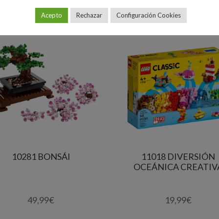
Acepto
Rechazar
Configuración Cookies
10281 BONSÁI
11018 DIVERSIÓN
OCEÁNICA CREATIV
49,99
€
19,99
€