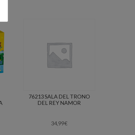
76213 SALA DEL TRONO
A
DEL REY NAMOR
34,99
€