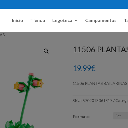
Inicio
Tienda
Legoteca
Campamentos
Ta
NAS
11506 PLANTA
19,99
€
11506 PLANTAS BAILARINAS
SKU:
5702018061817
Catego
Formato