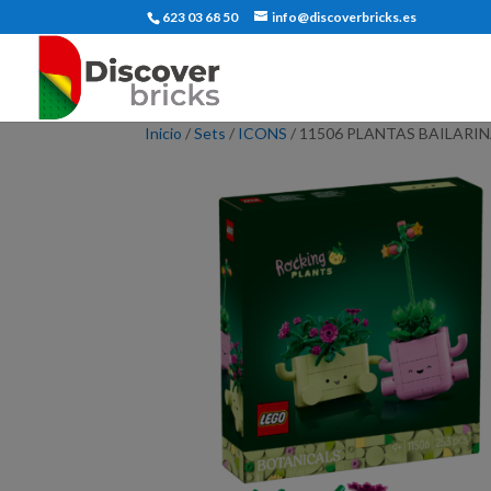
623 03 68 50
info@discoverbricks.es
Inicio
/
Sets
/
ICONS
/ 11506 PLANTAS BAILARI