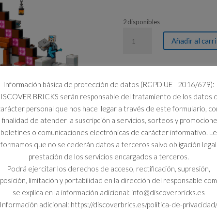
2 disponibles
21277
Añadir al carr
LA
MINA
DEL
PICO
Información básica de protección de datos (RGPD UE - 2016/679):
cantidad
ISCOVER BRICKS serán responsable del tratamiento de los datos 
carácter personal que nos hace llegar a través de este formulario, co
a finalidad de atender la suscripción a servicios, sorteos y promocione
boletines o comunicaciones electrónicas de carácter informativo. Le
nformamos que no se cederán datos a terceros salvo obligación legal
prestación de los servicios encargados a terceros.
Podrá ejercitar los derechos de acceso, rectificación, supresión,
posición, limitación y portabilidad en la dirección del responsable co
se explica en la información adicional: info@discoverbricks.es
Información adicional: https://discoverbrics.es/politica-de-privacidad