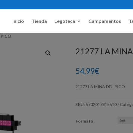
Inicio
Tienda
Legoteca
Campamentos
Ta
L PICO
21277 LA MINA
54,99
€
21277 LA MINA DEL PICO
SKU:
5702017815510
Catego
Formato