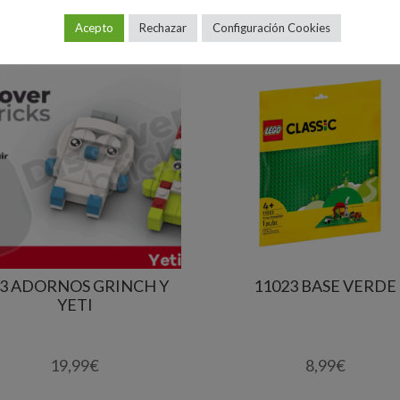
Acepto
Rechazar
Configuración Cookies
3 ADORNOS GRINCH Y
11023 BASE VERDE
YETI
19,99
€
8,99
€