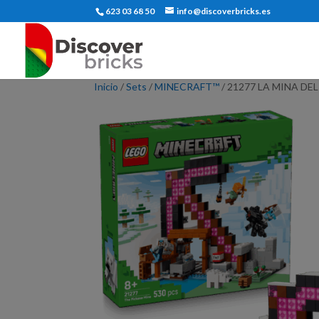
623 03 68 50
info@discoverbricks.es
Inicio
/
Sets
/
MINECRAFT™
/ 21277 LA MINA DE