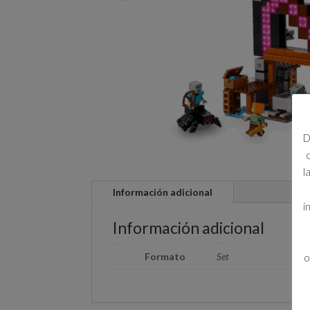
D
l
Información adicional
i
Información adicional
Formato
Set
o