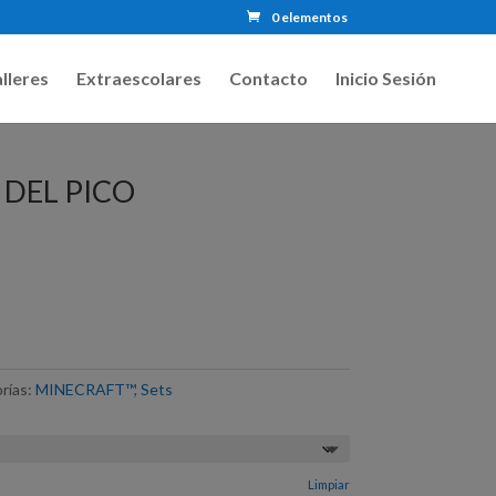
0 elementos
lleres
Extraescolares
Contacto
Inicio Sesión
 DEL PICO
rías:
MINECRAFT™
,
Sets
Limpiar