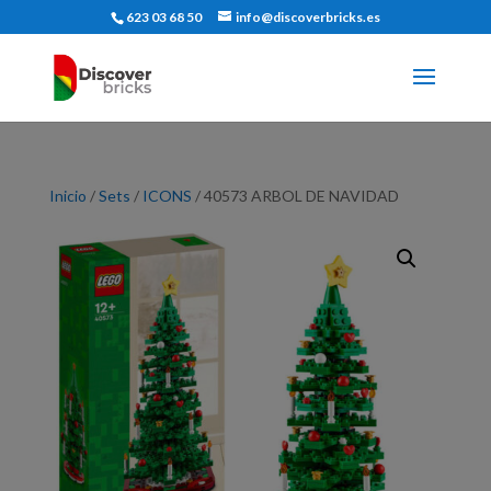
623 03 68 50
info@discoverbricks.es
Inicio
/
Sets
/
ICONS
/ 40573 ARBOL DE NAVIDAD