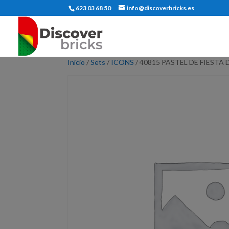
623 03 68 50
info@discoverbricks.es
Inicio
/
Sets
/
ICONS
/ 40815 PASTEL DE FIEST