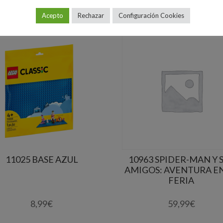
Acepto
Rechazar
Configuración Cookies
11025 BASE AZUL
10963 SPIDER-MAN Y 
AMIGOS: AVENTURA EN
FERIA
8,99
€
59,99
€