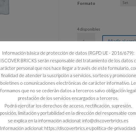
Formato
4 disponibles
40815
Añadir al carr
PASTEL
DE
Información básica de protección de datos (RGPD UE - 2016/679):
FIESTA
ISCOVER BRICKS serán responsable del tratamiento de los datos 
DE
carácter personal que nos hace llegar a través de este formulario, co
CUMPLEAÑOS
a finalidad de atender la suscripción a servicios, sorteos y promocione
cantidad
boletines o comunicaciones electrónicas de carácter informativo. Le
nformamos que no se cederán datos a terceros salvo obligación legal
prestación de los servicios encargados a terceros.
Podrá ejercitar los derechos de acceso, rectificación, supresión,
posición, limitación y portabilidad en la dirección del responsable co
se explica en la información adicional: info@discoverbricks.es
Información adicional: https://discoverbrics.es/politica-de-privacidad