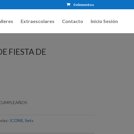
0 elementos
lleres
Extraescolares
Contacto
Inicio Sesión
DE FIESTA DE
E CUMPLEAÑOS
rías:
ICONS
,
Sets