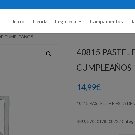
Inicio
Tienda
Legoteca
Campamentos
Ta
A DE CUMPLEAÑOS
40815 PASTEL 
CUMPLEAÑOS
14,99
€
40815 PASTEL DE FIESTA D
SKU:
5702017830872
Catego