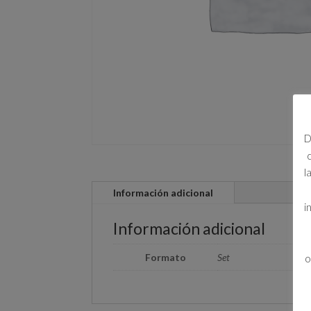
D
l
Información adicional
i
Información adicional
Formato
Set
o