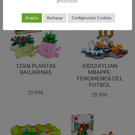
privacidad/
Acepto
Rechazar
Configuración Cookies
11506 PLANTAS
43013 KYLIAN
BAILARINAS
MBAPPE:
FENOMENOS DEL
FUTBOL
19,99
€
29,99
€