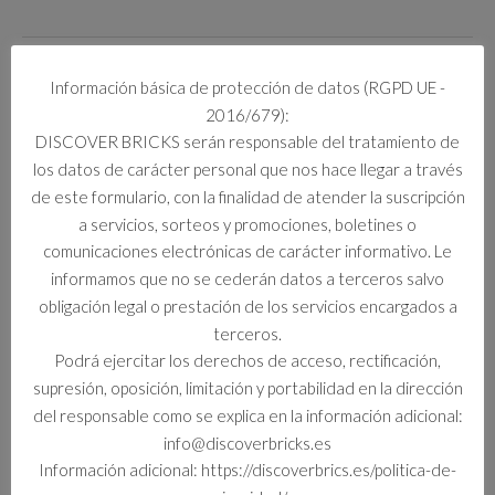
SKU:
2457
Categorías:
Creado LinkManager
,
Sets
,
TECHNIC
Información básica de protección de datos (RGPD UE -
2016/679):
Este producto no está disponible porque no quedan existencias.
DISCOVER BRICKS serán responsable del tratamiento de
los datos de carácter personal que nos hace llegar a través
de este formulario, con la finalidad de atender la suscripción
Información adicional
a servicios, sorteos y promociones, boletines o
comunicaciones electrónicas de carácter informativo. Le
Información adicional
informamos que no se cederán datos a terceros salvo
obligación legal o prestación de los servicios encargados a
Formato
terceros.
Set
Podrá ejercitar los derechos de acceso, rectificación,
supresión, oposición, limitación y portabilidad en la dirección
del responsable como se explica en la información adicional:
info@discoverbricks.es
Productos relacionados
Información adicional: https://discoverbrics.es/politica-de-