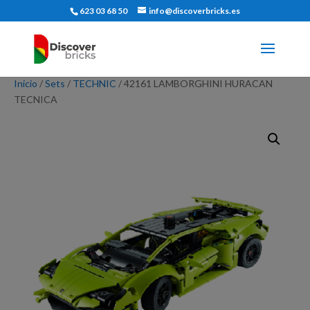
623 03 68 50
info@discoverbricks.es
Inicio
/
Sets
/
TECHNIC
/ 42161 LAMBORGHINI HURACAN
TECNICA