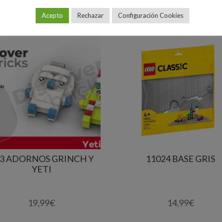
Acepto
Rechazar
Configuración Cookies
3 ADORNOS GRINCH Y
11024 BASE GRIS
YETI
19,99
€
14,99
€