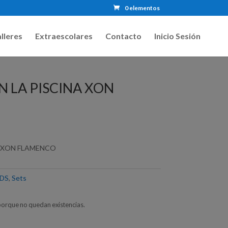
0 elementos
lleres
Extraescolares
Contacto
Inicio Sesión
EN LA PISCINA XON
NA XON FLAMENCO
NDS
,
Sets
porque no quedan existencias.