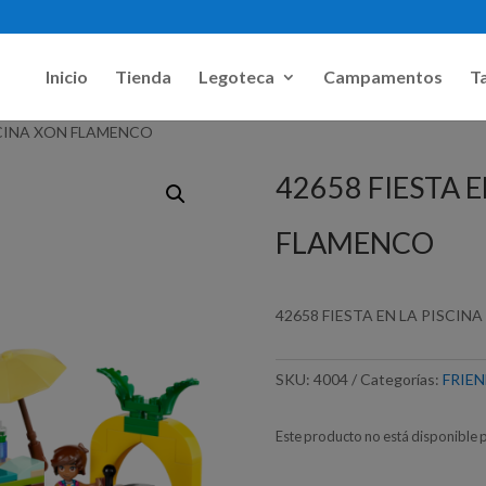
Inicio
Tienda
Legoteca
Campamentos
Ta
ISCINA XON FLAMENCO
42658 FIESTA 
FLAMENCO
42658 FIESTA EN LA PISCI
SKU:
4004
Categorías:
FRIE
Este producto no está disponible 