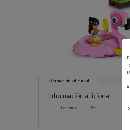
D
l
Información adicional
i
Información adicional
Formato
Set
o