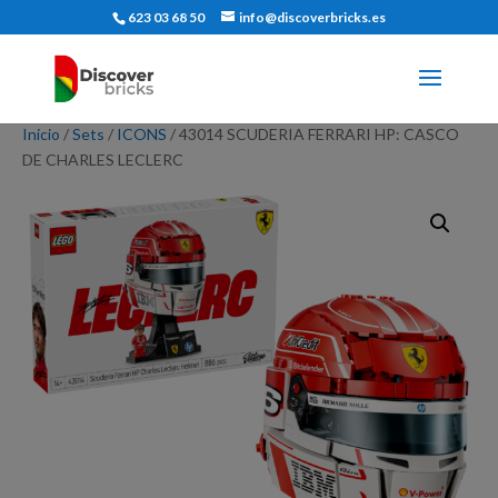
623 03 68 50
info@discoverbricks.es
Inicio
/
Sets
/
ICONS
/ 43014 SCUDERIA FERRARI HP: CASCO
DE CHARLES LECLERC