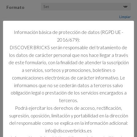
Formato
Limpiar
Información básica de protección de datos (RGPD UE -
1 disponibles
2016/679):
43014
Añadir al carrito
DISCOVER BRICKS serán responsable del tratamiento de
SCUDERIA
FERRARI
los datos de carácter personal que nos hace llegar a través
HP:
de este formulario, con la finalidad de atender la suscripción
CASCO
a servicios, sorteos y promociones, boletines o
DE
Información adicional
comunicaciones electrónicas de carácter informativo. Le
CHARLES
informamos que no se cederán datos a terceros salvo
LECLERC
Información adicional
obligación legal o prestación de los servicios encargados a
cantidad
terceros.
Formato
Podrá ejercitar los derechos de acceso, rectificación,
Set
supresión, oposición, limitación y portabilidad en la dirección
del responsable como se explica en la información adicional:
info@discoverbricks.es