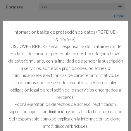
Formato
Limpiar
Información básica de protección de datos (RGPD UE -
3 disponibles
43262
2016/679):
Añadir al carrito
TRAJES
DISCOVER BRICKS serán responsable del tratamiento de
DE
los datos de carácter personal que nos hace llegar a través
MALEFICA
de este formulario, con la finalidad de atender la suscripción
Y
a servicios, sorteos y promociones, boletines o
CRUELLA
Información adicional
comunicaciones electrónicas de carácter informativo. Le
DE
informamos que no se cederán datos a terceros salvo
VIL
Información adicional
obligación legal o prestación de los servicios encargados a
cantidad
terceros.
Formato
Podrá ejercitar los derechos de acceso, rectificación,
Set
supresión, oposición, limitación y portabilidad en la dirección
del responsable como se explica en la información adicional:
info@discoverbricks.es