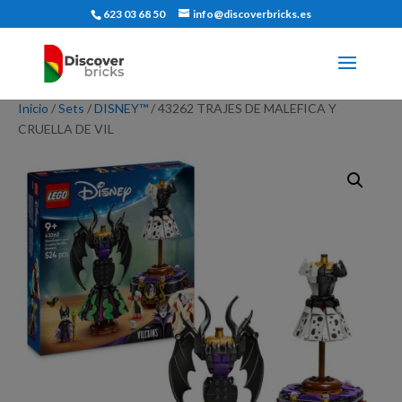
623 03 68 50
info@discoverbricks.es
Inicio
/
Sets
/
DISNEY™
/ 43262 TRAJES DE MALEFICA Y
CRUELLA DE VIL