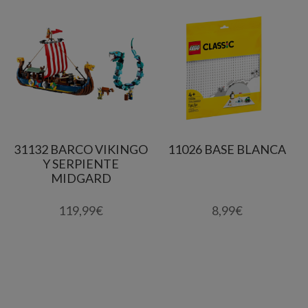
31132 BARCO VIKINGO
11026 BASE BLANCA
Y SERPIENTE
MIDGARD
119,99
€
8,99
€