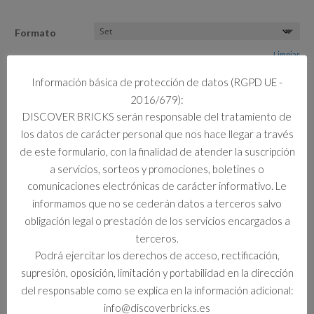
Formato
Limpiar
Información básica de protección de datos (RGPD UE -
1 disponibles
2016/679):
71459
DISCOVER BRICKS serán responsable del tratamiento de
Añadir al carrito
ESTABLO
los datos de carácter personal que nos hace llegar a través
DE
de este formulario, con la finalidad de atender la suscripción
CRIATURAS
a servicios, sorteos y promociones, boletines o
DE
comunicaciones electrónicas de carácter informativo. Le
LOS
Información adicional
informamos que no se cederán datos a terceros salvo
SUEÑOS
obligación legal o prestación de los servicios encargados a
cantidad
Información adicional
terceros.
Podrá ejercitar los derechos de acceso, rectificación,
Formato
supresión, oposición, limitación y portabilidad en la dirección
Set
del responsable como se explica en la información adicional:
info@discoverbricks.es