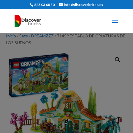
623 03 68 50
info@discoverbricks.es
Inicio
/
Sets
/
DREAMZZZ
/ 71459 ESTABLO DE CRIATURAS DE
LOS SUEÑOS