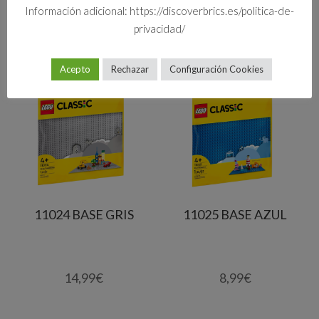
Información adicional: https://discoverbrics.es/politica-de-
privacidad/
Productos relacionados
Acepto
Rechazar
Configuración Cookies
11024 BASE GRIS
11025 BASE AZUL
14,99
€
8,99
€