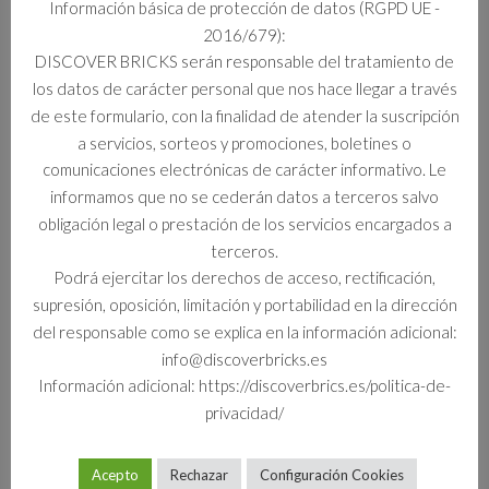
Información básica de protección de datos (RGPD UE -
2016/679):
Información adicional
DISCOVER BRICKS serán responsable del tratamiento de
los datos de carácter personal que nos hace llegar a través
Información adicional
de este formulario, con la finalidad de atender la suscripción
a servicios, sorteos y promociones, boletines o
Formato
comunicaciones electrónicas de carácter informativo. Le
Set
informamos que no se cederán datos a terceros salvo
obligación legal o prestación de los servicios encargados a
terceros.
Podrá ejercitar los derechos de acceso, rectificación,
Productos relacionados
supresión, oposición, limitación y portabilidad en la dirección
del responsable como se explica en la información adicional:
info@discoverbricks.es
Información adicional: https://discoverbrics.es/politica-de-
privacidad/
Acepto
Rechazar
Configuración Cookies