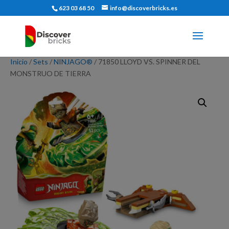
623 03 68 50
info@discoverbricks.es
Inicio
/
Sets
/
NINJAGO®
/ 71850 LLOYD VS. SPINNER DEL
MONSTRUO DE TIERRA