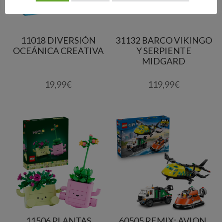
11018 DIVERSIÓN
31132 BARCO VIKINGO
OCEÁNICA CREATIVA
Y SERPIENTE
MIDGARD
19,99
€
119,99
€
11506 PLANTAS
60505 REMIX: AVION,