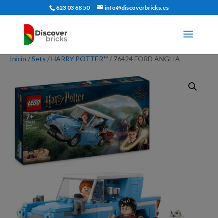
623 03 68 50
info@discoverbricks.es
Inicio
/
Sets
/
HARRY POTTER™
/ 76424 FORD ANGLIA