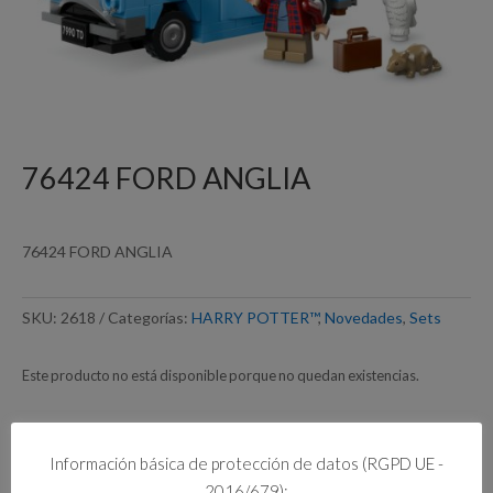
76424 FORD ANGLIA
76424 FORD ANGLIA
SKU:
2618
Categorías:
HARRY POTTER™
,
Novedades
,
Sets
Este producto no está disponible porque no quedan existencias.
Información básica de protección de datos (RGPD UE -
Información adicional
2016/679):