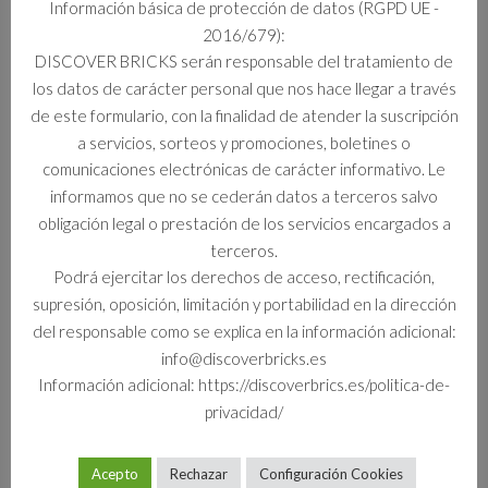
Información básica de protección de datos (RGPD UE -
2016/679):
Información adicional
DISCOVER BRICKS serán responsable del tratamiento de
los datos de carácter personal que nos hace llegar a través
Información adicional
de este formulario, con la finalidad de atender la suscripción
a servicios, sorteos y promociones, boletines o
Formato
comunicaciones electrónicas de carácter informativo. Le
Set
informamos que no se cederán datos a terceros salvo
obligación legal o prestación de los servicios encargados a
terceros.
Podrá ejercitar los derechos de acceso, rectificación,
Productos relacionados
supresión, oposición, limitación y portabilidad en la dirección
del responsable como se explica en la información adicional:
info@discoverbricks.es
Información adicional: https://discoverbrics.es/politica-de-
privacidad/
Acepto
Rechazar
Configuración Cookies