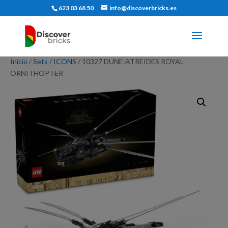
623 03 68 50
info@discoverbricks.es
Inicio
/
Sets
/
ICONS
/ 10327 DUNE:ATREIDES ROYAL
ORNITHOPTER