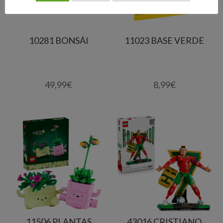
10281 BONSÁI
11023 BASE VERDE
49,99
€
8,99
€
11506 PLANTAS
43016 CRISTIANO