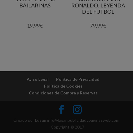
BAILARINAS
RONALDO: LEYENDA
DEL FUTBOL
19,99
€
79,99
€
Aviso Legal
Política de Privacidad
Política de Cookies
Condiciones de Compra y Reservas
Creado por
Lusan
info@lusanpublicidadypaginasweb.com
- Copyright © 2017