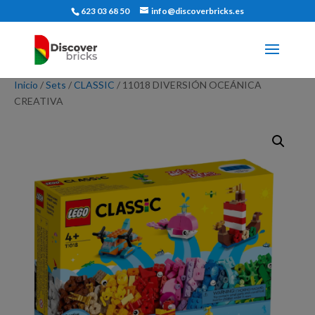
623 03 68 50
info@discoverbricks.es
Inicio
/
Sets
/
CLASSIC
/ 11018 DIVERSIÓN OCEÁNICA
CREATIVA