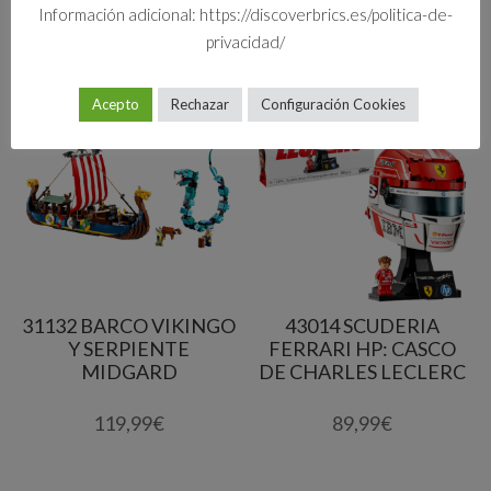
Información adicional: https://discoverbrics.es/politica-de-
privacidad/
Productos relacionados
Acepto
Rechazar
Configuración Cookies
31132 BARCO VIKINGO
43014 SCUDERIA
Y SERPIENTE
FERRARI HP: CASCO
MIDGARD
DE CHARLES LECLERC
119,99
€
89,99
€