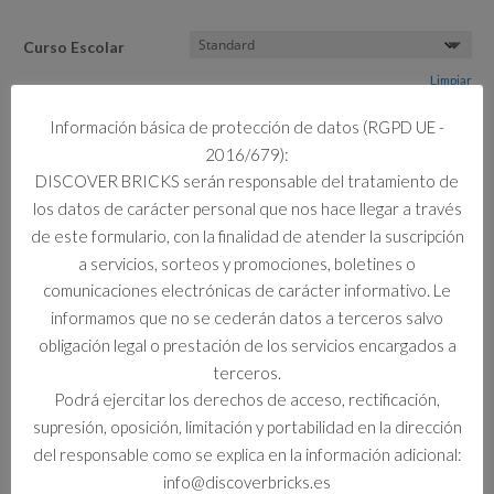
Curso Escolar
Limpiar
Información básica de protección de datos (RGPD UE -
3 disponibles
2016/679):
11018
DISCOVER BRICKS serán responsable del tratamiento de
Añadir al carrito
DIVERSIÓN
los datos de carácter personal que nos hace llegar a través
OCEÁNICA
de este formulario, con la finalidad de atender la suscripción
CREATIVA
a servicios, sorteos y promociones, boletines o
cantidad
comunicaciones electrónicas de carácter informativo. Le
Información adicional
informamos que no se cederán datos a terceros salvo
obligación legal o prestación de los servicios encargados a
Información adicional
terceros.
Podrá ejercitar los derechos de acceso, rectificación,
Curso Escolar
supresión, oposición, limitación y portabilidad en la dirección
Standard
del responsable como se explica en la información adicional:
info@discoverbricks.es