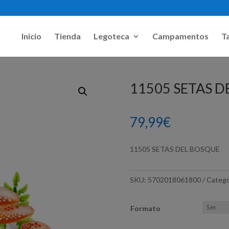
Inicio
Tienda
Legoteca
Campamentos
Ta
E
11505 SETAS D
79,99
€
11505 SETAS DEL BOSQUE
SKU:
5702018061800
Catego
Formato