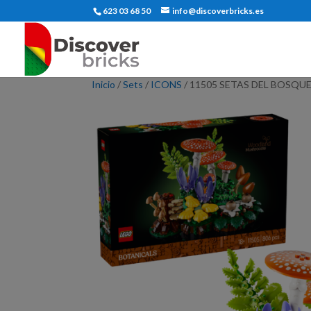
623 03 68 50
info@discoverbricks.es
Inicio
/
Sets
/
ICONS
/ 11505 SETAS DEL BOSQU