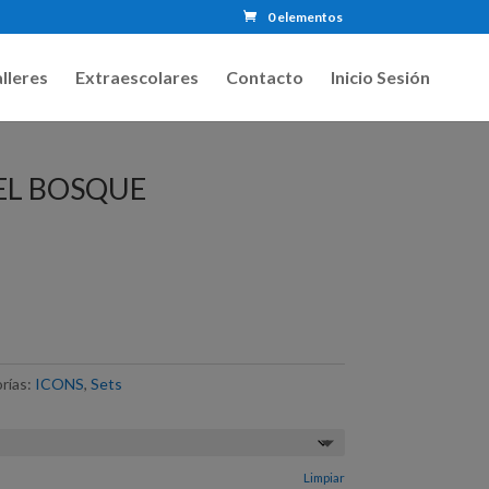
0 elementos
lleres
Extraescolares
Contacto
Inicio Sesión
EL BOSQUE
rías:
ICONS
,
Sets
Limpiar