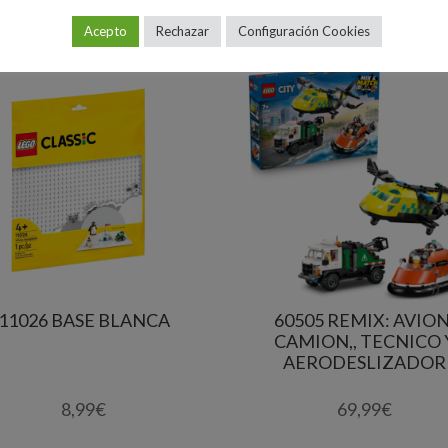
Acepto
Rechazar
Configuración Cookies
11026 BASE BLANCA
60505 REMIX: AVION
CAMION,, TECNICO 
AERODESLIZADOR
8,99
€
69,99
€