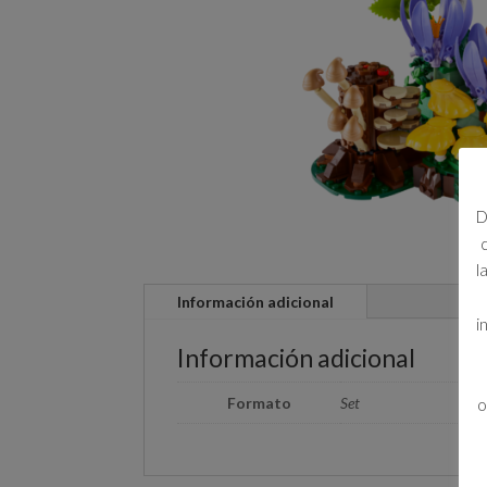
D
l
Información adicional
i
Información adicional
Formato
Set
o