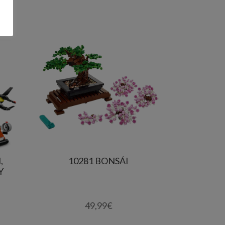
,
10281 BONSÁI
Y
49,99
€