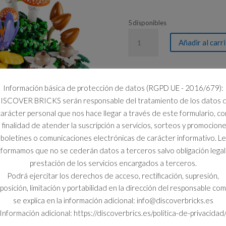
5 disponibles
11505
Añadir al carr
SETAS
DEL
BOSQUE
cantidad
Información básica de protección de datos (RGPD UE - 2016/679):
ISCOVER BRICKS serán responsable del tratamiento de los datos 
carácter personal que nos hace llegar a través de este formulario, co
a finalidad de atender la suscripción a servicios, sorteos y promocione
boletines o comunicaciones electrónicas de carácter informativo. Le
nformamos que no se cederán datos a terceros salvo obligación legal
prestación de los servicios encargados a terceros.
Podrá ejercitar los derechos de acceso, rectificación, supresión,
posición, limitación y portabilidad en la dirección del responsable co
se explica en la información adicional: info@discoverbricks.es
Información adicional: https://discoverbrics.es/politica-de-privacidad