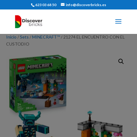
623 03 68 50
info@discoverbricks.es
Inicio
/
Sets
/
MINECRAFT™
/ 21274 EL ENCUENTRO CON EL
CUSTODIO