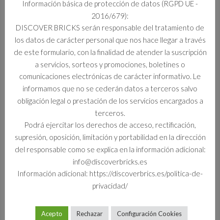
Información básica de protección de datos (RGPD UE -
2016/679):
Información adicional
DISCOVER BRICKS serán responsable del tratamiento de
los datos de carácter personal que nos hace llegar a través
Información adicional
de este formulario, con la finalidad de atender la suscripción
a servicios, sorteos y promociones, boletines o
Formato
comunicaciones electrónicas de carácter informativo. Le
Set
informamos que no se cederán datos a terceros salvo
obligación legal o prestación de los servicios encargados a
terceros.
Podrá ejercitar los derechos de acceso, rectificación,
Productos relacionados
supresión, oposición, limitación y portabilidad en la dirección
del responsable como se explica en la información adicional:
info@discoverbricks.es
Información adicional: https://discoverbrics.es/politica-de-
privacidad/
Acepto
Rechazar
Configuración Cookies