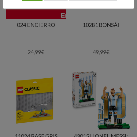
024 ENCIERRO
10281 BONSÁI
24,99
€
49,99
€
11024 BASE GRIS
43015 LIONEL MESSI: