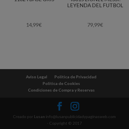
LEYENDA DEL FUTBOL
14,99
€
79,99
€
Aviso Legal
Política de Privacidad
Política de Cookies
Condiciones de Compra y Reservas
Creado por
Lusan
info@lusanpublicidadypaginasweb.com
- Copyright © 2017