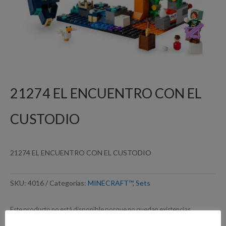
21274 EL ENCUENTRO CON EL
CUSTODIO
21274 EL ENCUENTRO CON EL CUSTODIO
SKU:
4016
Categorías:
MINECRAFT™
,
Sets
Este producto no está disponible porque no quedan existencias.