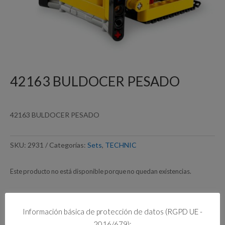
42163 BULDOCER PESADO
42163 BULDOCER PESADO
SKU:
2931
Categorías:
Sets
,
TECHNIC
Este producto no está disponible porque no quedan existencias.
Información básica de protección de datos (RGPD UE -
Información adicional
2016/679):