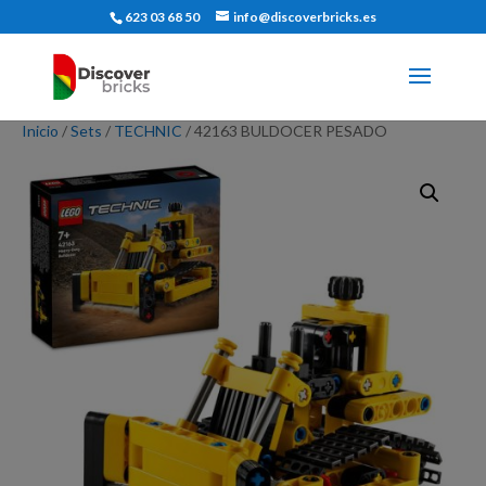
623 03 68 50
info@discoverbricks.es
Inicio
/
Sets
/
TECHNIC
/ 42163 BULDOCER PESADO