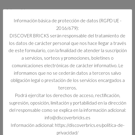
2 disponibles
42203
Información básica de protección de datos (RGPD UE -
Añadir al carrito
VOLQUETE
2016/679):
BASCULANTE
DISCOVER BRICKS serán responsable del tratamiento de
cantidad
los datos de carácter personal que nos hace llegar a través
de este formulario, con la finalidad de atender la suscripción
Información adicional
a servicios, sorteos y promociones, boletines o
comunicaciones electrónicas de carácter informativo. Le
Información adicional
informamos que no se cederán datos a terceros salvo
obligación legal o prestación de los servicios encargados a
Formato
terceros.
Set
Podrá ejercitar los derechos de acceso, rectificación,
supresión, oposición, limitación y portabilidad en la dirección
del responsable como se explica en la información adicional:
info@discoverbricks.es
Productos relacionados
Información adicional: https://discoverbrics.es/politica-de-
privacidad/