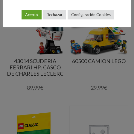
Acepto
Rechazar
Configuración Cookies
43014 SCUDERIA
60500 CAMION LEGO
FERRARI HP: CASCO
DE CHARLES LECLERC
89,99
€
29,99
€