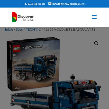
623 03 68 50
info@discoverbricks.es
Inicio
/
Sets
/
TECHNIC
/ 42203 VOLQUETE BASCULANTE