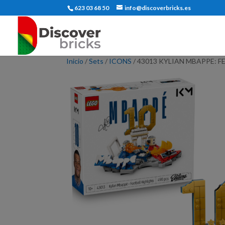
623 03 68 50
info@discoverbricks.es
Inicio
/
Sets
/
ICONS
/ 43013 KYLIAN MBAPPE: 