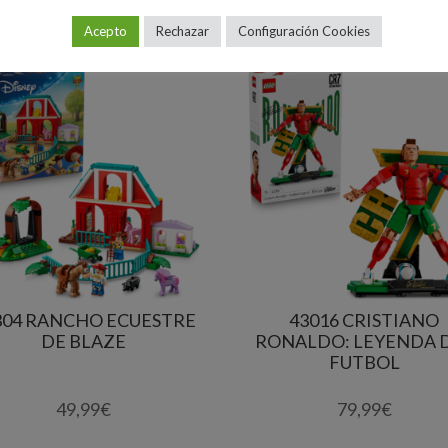
Acepto
Rechazar
Configuración Cookies
304 RANCHO ECUESTRE
43016 CRISTIANO
DE BLAZE
RONALDO: LEYENDA 
FUTBOL
49,99
€
79,99
€