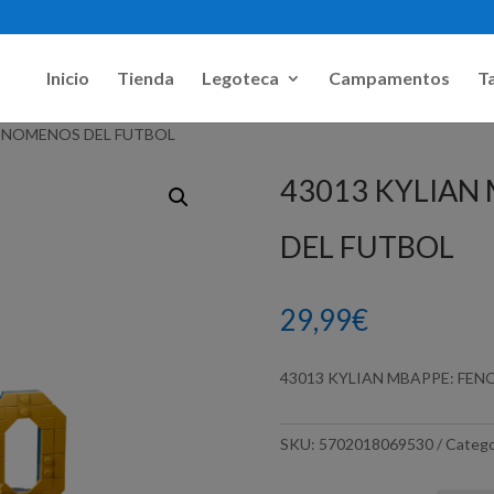
Inicio
Tienda
Legoteca
Campamentos
Ta
FENOMENOS DEL FUTBOL
43013 KYLIAN
DEL FUTBOL
29,99
€
43013 KYLIAN MBAPPE: FE
SKU:
5702018069530
Catego