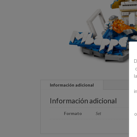
D
l
Información adicional
i
Información adicional
Formato
Set
o