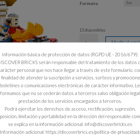
Formato
13 disponibles
43013
Añadir al carr
KYLIAN
MBAPPE:
Información básica de protección de datos (RGPD UE - 2016/679):
FENOMENOS
ISCOVER BRICKS serán responsable del tratamiento de los datos 
DEL
carácter personal que nos hace llegar a través de este formulario, co
FUTBOL
a finalidad de atender la suscripción a servicios, sorteos y promocione
cantidad
boletines o comunicaciones electrónicas de carácter informativo. Le
nformamos que no se cederán datos a terceros salvo obligación legal
prestación de los servicios encargados a terceros.
Podrá ejercitar los derechos de acceso, rectificación, supresión,
posición, limitación y portabilidad en la dirección del responsable co
se explica en la información adicional: info@discoverbricks.es
Información adicional: https://discoverbrics.es/politica-de-privacidad