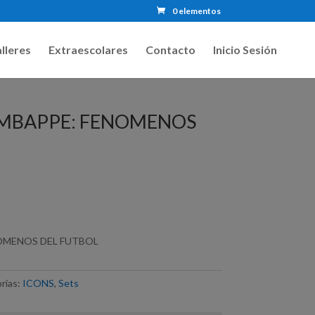
0 elementos
lleres
Extraescolares
Contacto
Inicio Sesión
 MBAPPE: FENOMENOS
NOMENOS DEL FUTBOL
rías:
ICONS
,
Sets