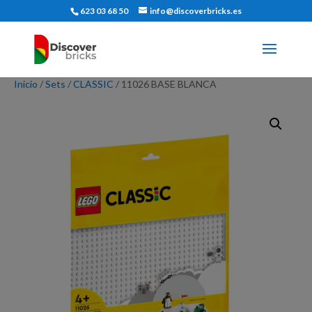
623 03 68 50
info@discoverbricks.es
Inicio
/
Sets
/
CLASSIC
/ 11026 BASE BLANCA