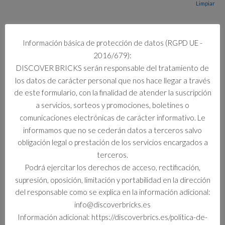
Limpiar
30 disponibles
11026
Información básica de protección de datos (RGPD UE -
Añadir al carrito
BASE
2016/679):
BLANCA
DISCOVER BRICKS serán responsable del tratamiento de
cantidad
los datos de carácter personal que nos hace llegar a través
de este formulario, con la finalidad de atender la suscripción
Información adicional
a servicios, sorteos y promociones, boletines o
comunicaciones electrónicas de carácter informativo. Le
Información adicional
informamos que no se cederán datos a terceros salvo
obligación legal o prestación de los servicios encargados a
Curso Escolar
terceros.
Standard
Podrá ejercitar los derechos de acceso, rectificación,
supresión, oposición, limitación y portabilidad en la dirección
del responsable como se explica en la información adicional:
info@discoverbricks.es
Productos relacionados
Información adicional: https://discoverbrics.es/politica-de-