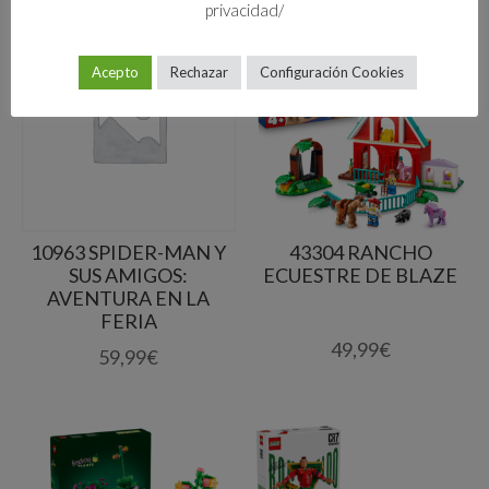
privacidad/
Acepto
Rechazar
Configuración Cookies
10963 SPIDER-MAN Y
43304 RANCHO
SUS AMIGOS:
ECUESTRE DE BLAZE
AVENTURA EN LA
FERIA
49,99
€
59,99
€