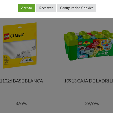
Acepto
Rechazar
Configuración Cookies
11026 BASE BLANCA
10913 CAJA DE LADRIL
8,99
€
29,99
€