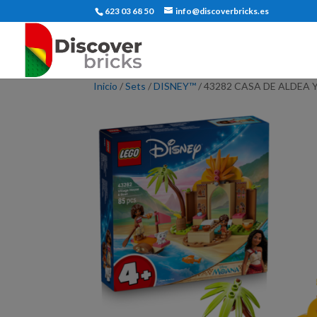
623 03 68 50
info@discoverbricks.es
Inicio
/
Sets
/
DISNEY™
/ 43282 CASA DE ALDEA