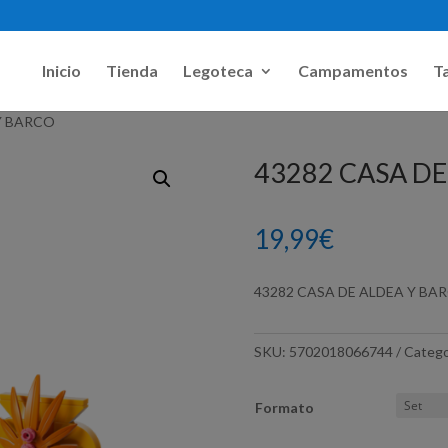
Inicio
Tienda
Legoteca
Campamentos
Ta
 Y BARCO
43282 CASA DE
19,99
€
43282 CASA DE ALDEA Y BA
SKU:
5702018066744
Catego
Formato