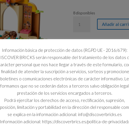
8 disponibles
43282
Añadir al carr
CASA
DE
ALDEA
Y
Información básica de protección de datos (RGPD UE - 2016/679):
BARCO
ISCOVER BRICKS serán responsable del tratamiento de los datos 
cantidad
carácter personal que nos hace llegar a través de este formulario, co
a finalidad de atender la suscripción a servicios, sorteos y promocione
boletines o comunicaciones electrónicas de carácter informativo. Le
nformamos que no se cederán datos a terceros salvo obligación legal
prestación de los servicios encargados a terceros.
Podrá ejercitar los derechos de acceso, rectificación, supresión,
posición, limitación y portabilidad en la dirección del responsable co
se explica en la información adicional: info@discoverbricks.es
Información adicional: https://discoverbrics.es/politica-de-privacidad