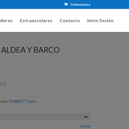
0 elementos
lleres
Extraescolares
Contacto
Inicio Sesión
 ALDEA Y BARCO
RCO
rías:
DISNEY™
,
Sets
Limpiar