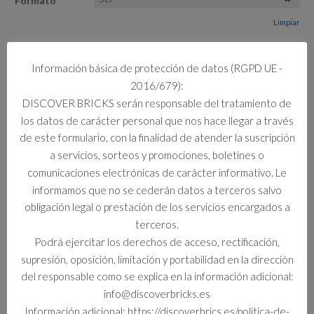
Formato
Limpiar
3 disponibles
Información básica de protección de datos (RGPD UE -
43304
2016/679):
Añadir al carrito
RANCHO
DISCOVER BRICKS serán responsable del tratamiento de
ECUESTRE
los datos de carácter personal que nos hace llegar a través
DE
de este formulario, con la finalidad de atender la suscripción
BLAZE
a servicios, sorteos y promociones, boletines o
cantidad
Información adicional
comunicaciones electrónicas de carácter informativo. Le
informamos que no se cederán datos a terceros salvo
Información adicional
obligación legal o prestación de los servicios encargados a
terceros.
Formato
Podrá ejercitar los derechos de acceso, rectificación,
Set
supresión, oposición, limitación y portabilidad en la dirección
del responsable como se explica en la información adicional:
info@discoverbricks.es
Información adicional: https://discoverbrics.es/politica-de-