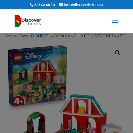
623 03 68 50
info@discoverbricks.es
Inicio
/
Sets
/
DISNEY™
/ 43304 RANCHO ECUESTRE DE BLAZE