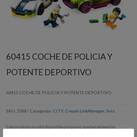
60415 COCHE DE POLICIA Y
POTENTE DEPORTIVO
60415 COCHE DE POLICIA Y POTENTE DEPORTIVO
SKU:
2588
Categorías:
CITY
,
Creado LinkManager
,
Sets
Este producto no está disponible porque no quedan existencias.