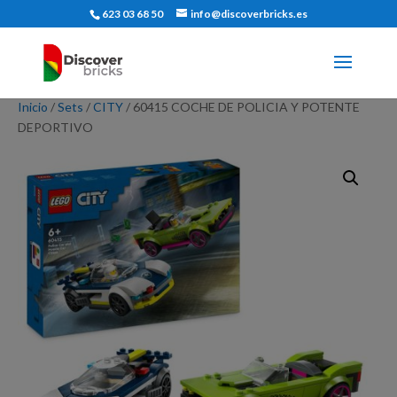
623 03 68 50
info@discoverbricks.es
Inicio
/
Sets
/
CITY
/ 60415 COCHE DE POLICIA Y POTENTE
DEPORTIVO