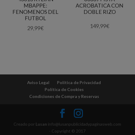
MBAPPE:
ACROBATICA CON
FENOMENOS DEL
DOBLE RIZO
FUTBOL
149,99
€
29,99
€
Aviso Legal
Política de Privacidad
Política de Cookies
Condiciones de Compra y Reservas
Creado por
Lusan
info@lusanpublicidadypaginasweb.com
- Copyright © 2017