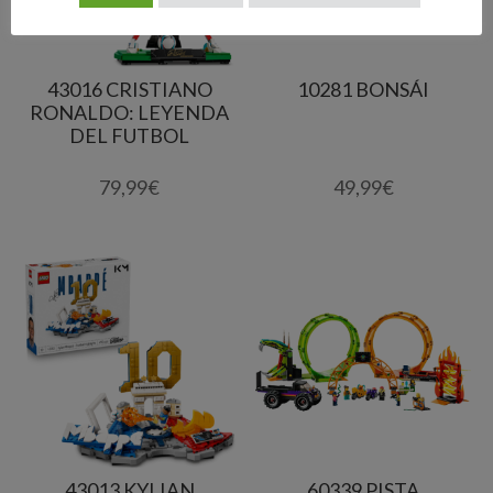
43016 CRISTIANO
10281 BONSÁI
RONALDO: LEYENDA
DEL FUTBOL
79,99
€
49,99
€
43013 KYLIAN
60339 PISTA