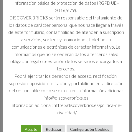
Información básica de protección de datos (RGPD UE -
2016/679):
Información adicional
DISCOVER BRICKS serán responsable del tratamiento de
los datos de carácter personal que nos hace llegar a través
Información adicional
de este formulario, con la finalidad de atender la suscripción
a servicios, sorteos y promociones, boletines o
Formato
comunicaciones electrónicas de carácter informativo. Le
Set
informamos que no se cederán datos a terceros salvo
obligación legal o prestación de los servicios encargados a
terceros.
Podrá ejercitar los derechos de acceso, rectificación,
Productos relacionados
supresión, oposición, limitación y portabilidad en la dirección
del responsable como se explica en la información adicional:
info@discoverbricks.es
Información adicional: https://discoverbrics.es/politica-de-
privacidad/
Acepto
Rechazar
Configuración Cookies