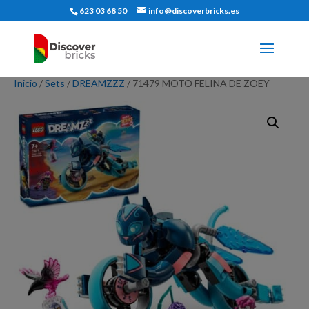
623 03 68 50
info@discoverbricks.es
Inicio
/
Sets
/
DREAMZZZ
/ 71479 MOTO FELINA DE ZOEY