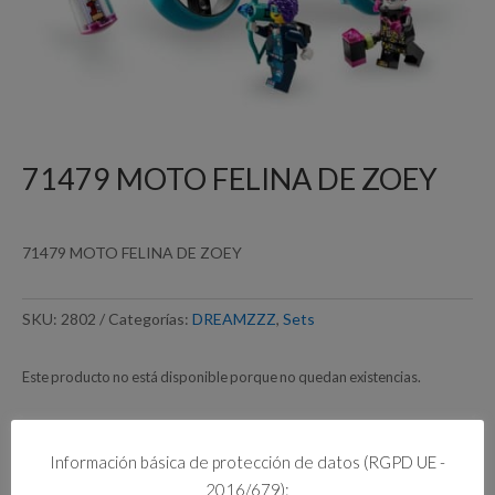
71479 MOTO FELINA DE ZOEY
71479 MOTO FELINA DE ZOEY
SKU:
2802
Categorías:
DREAMZZZ
,
Sets
Este producto no está disponible porque no quedan existencias.
Información básica de protección de datos (RGPD UE -
Información adicional
2016/679):