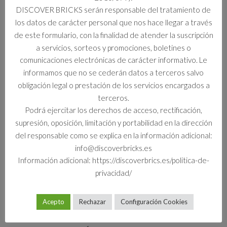
DISCOVER BRICKS serán responsable del tratamiento de
Información adicional
los datos de carácter personal que nos hace llegar a través
de este formulario, con la finalidad de atender la suscripción
Formato
a servicios, sorteos y promociones, boletines o
Set
comunicaciones electrónicas de carácter informativo. Le
informamos que no se cederán datos a terceros salvo
obligación legal o prestación de los servicios encargados a
terceros.
Productos relacionados
Podrá ejercitar los derechos de acceso, rectificación,
supresión, oposición, limitación y portabilidad en la dirección
del responsable como se explica en la información adicional:
info@discoverbricks.es
Información adicional: https://discoverbrics.es/politica-de-
privacidad/
Acepto
Rechazar
Configuración Cookies