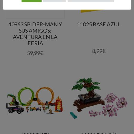
10963 SPIDER-MAN Y
11025 BASE AZUL
SUS AMIGOS:
AVENTURA EN LA
FERIA
8,99
€
59,99
€