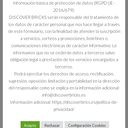
Información básica de protección de datos (RGPD UE -
2016/679):
Información adicional
DISCOVER BRICKS serán responsable del tratamiento de
los datos de carácter personal que nos hace llegar a través
Información adicional
de este formulario, con la finalidad de atender la suscripción
a servicios, sorteos y promociones, boletines o
Formato
comunicaciones electrónicas de carácter informativo. Le
Set
informamos que no se cederán datos a terceros salvo
obligación legal o prestación de los servicios encargados a
terceros.
Podrá ejercitar los derechos de acceso, rectificación,
Productos relacionados
supresión, oposición, limitación y portabilidad en la dirección
del responsable como se explica en la información adicional:
info@discoverbricks.es
Información adicional: https://discoverbrics.es/politica-de-
privacidad/
Acepto
Rechazar
Configuración Cookies