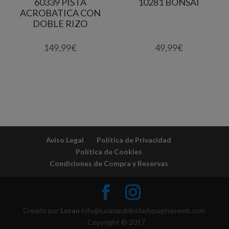
60339 PISTA
10281 BONSÁI
ACROBATICA CON
DOBLE RIZO
149,99
€
49,99
€
Aviso Legal
Política de Privacidad
Política de Cookies
Condiciones de Compra y Reservas
Creado por
Lusan
info@lusanpublicidadypaginasweb.com
- Copyright © 2017