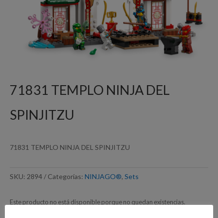
71831 TEMPLO NINJA DEL
SPINJITZU
71831 TEMPLO NINJA DEL SPINJITZU
SKU:
2894
Categorías:
NINJAGO®
,
Sets
Este producto no está disponible porque no quedan existencias.