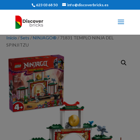
623 03 68 50
info@discoverbricks.es
Inicio
/
Sets
/
NINJAGO®
/ 71831 TEMPLO NINJA DEL
SPINJITZU