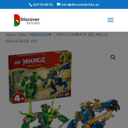
623 03 68 50
info@discoverbricks.es
Inicio
/
Sets
/
NINJAGO®
/ 71853 COMBATE DEL MECA-
DRAGON DE JAY