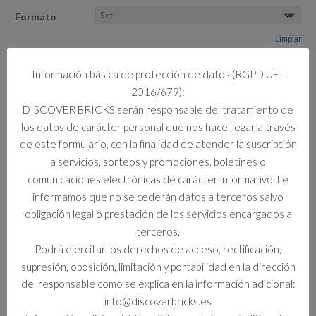
Formato
Limpiar
Información básica de protección de datos (RGPD UE -
1 disponibles
2016/679):
71853
Añadir al carrito
DISCOVER BRICKS serán responsable del tratamiento de
COMBATE
DEL
los datos de carácter personal que nos hace llegar a través
MECA-
de este formulario, con la finalidad de atender la suscripción
DRAGON
a servicios, sorteos y promociones, boletines o
DE
Información adicional
comunicaciones electrónicas de carácter informativo. Le
JAY
informamos que no se cederán datos a terceros salvo
cantidad
Información adicional
obligación legal o prestación de los servicios encargados a
terceros.
Formato
Podrá ejercitar los derechos de acceso, rectificación,
Set
supresión, oposición, limitación y portabilidad en la dirección
del responsable como se explica en la información adicional:
info@discoverbricks.es