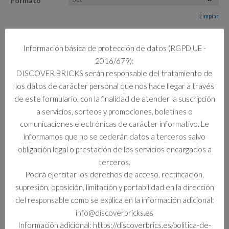
Formato
Limpiar
1 disponibles
Información básica de protección de datos (RGPD UE -
72050
2016/679):
Añadir al carrito
MARIO
DISCOVER BRICKS serán responsable del tratamiento de
KART:
los datos de carácter personal que nos hace llegar a través
LUIGI
de este formulario, con la finalidad de atender la suscripción
Y
a servicios, sorteos y promociones, boletines o
MACH
Información adicional
comunicaciones electrónicas de carácter informativo. Le
8
informamos que no se cederán datos a terceros salvo
cantidad
Información adicional
obligación legal o prestación de los servicios encargados a
terceros.
Formato
Podrá ejercitar los derechos de acceso, rectificación,
Set
supresión, oposición, limitación y portabilidad en la dirección
del responsable como se explica en la información adicional:
info@discoverbricks.es
Información adicional: https://discoverbrics.es/politica-de-