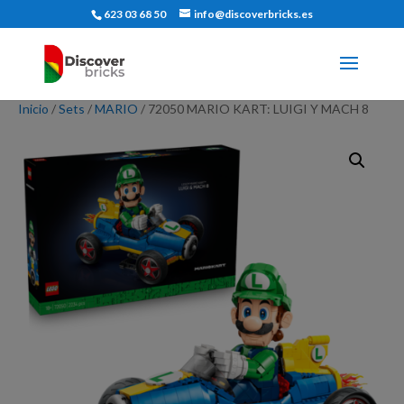
623 03 68 50
info@discoverbricks.es
Inicio
/
Sets
/
MARIO
/ 72050 MARIO KART: LUIGI Y MACH 8