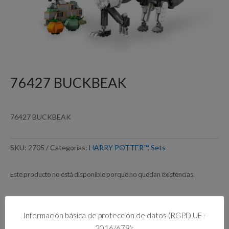
76427 BUCKBEAK
76427 BUCKBEAK
SKU:
2705
Categorías:
HARRY POTTER™
,
Sets
Este producto no está disponible porque no quedan existencias.
Información básica de protección de datos (RGPD UE -
Información adicional
2016/679):