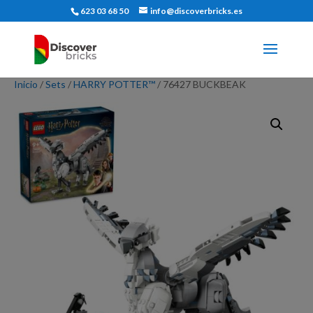
623 03 68 50
info@discoverbricks.es
Inicio
/
Sets
/
HARRY POTTER™
/ 76427 BUCKBEAK