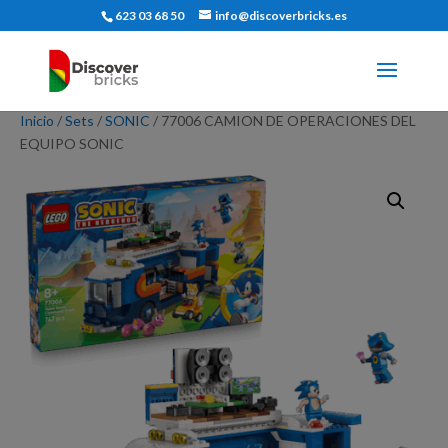
623 03 68 50
info@discoverbricks.es
Inicio
/
Sets
/
SONIC
/ 77006 CAMION DE OPERACIONES DEL
EQUIPO SONIC