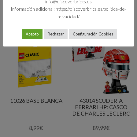
info@discoverbricks.es
Información adicional: https://discoverbrics.es/politica-de-
privacidad/
Productos relacionados
Acepto
Rechazar
Configuración Cookies
11026 BASE BLANCA
43014 SCUDERIA
FERRARI HP: CASCO
DE CHARLES LECLERC
8,99
€
89,99
€