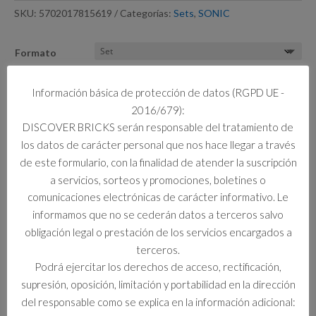
SKU:
5702017815619
Categorías:
Sets
,
SONIC
Formato
Limpiar
Información básica de protección de datos (RGPD UE -
2016/679):
1 disponibles
DISCOVER BRICKS serán responsable del tratamiento de
77006
Añadir al carrito
los datos de carácter personal que nos hace llegar a través
CAMION
DE
de este formulario, con la finalidad de atender la suscripción
OPERACIONES
a servicios, sorteos y promociones, boletines o
DEL
comunicaciones electrónicas de carácter informativo. Le
EQUIPO
Información adicional
informamos que no se cederán datos a terceros salvo
SONIC
obligación legal o prestación de los servicios encargados a
cantidad
Información adicional
terceros.
Podrá ejercitar los derechos de acceso, rectificación,
Formato
supresión, oposición, limitación y portabilidad en la dirección
Set
del responsable como se explica en la información adicional: