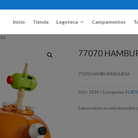
Inicio
Tienda
Legoteca
Campamentos
Ta
ESA
77070 HAMBU
77070 HAMBURRRGUESA
SKU:
2924
Categorías:
FORT
Este producto no está disponible 