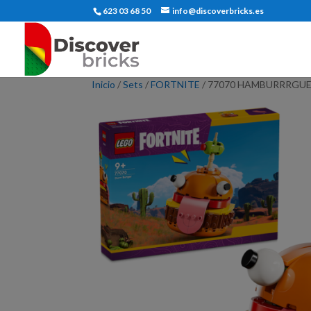
623 03 68 50
info@discoverbricks.es
Inicio
/
Sets
/
FORTNITE
/ 77070 HAMBURRRGU