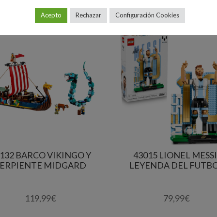
Acepto
Rechazar
Configuración Cookies
132 BARCO VIKINGO Y
43015 LIONEL MESSI
SERPIENTE MIDGARD
LEYENDA DEL FUTB
119,99
€
79,99
€