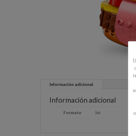
D
l
Información adicional
i
Información adicional
Formato
Set
o