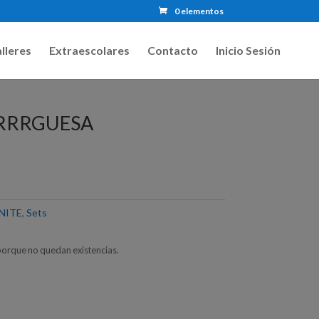
0 elementos
lleres
Extraescolares
Contacto
Inicio Sesión
RRRGUESA
NITE
,
Sets
porque no quedan existencias.