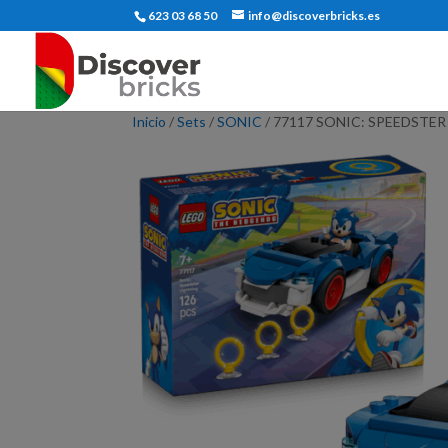
623 03 68 50
info@discoverbricks.es
Inicio
/
Sets
/
SONIC
/ 77117 SONIC: SPEEDSTE