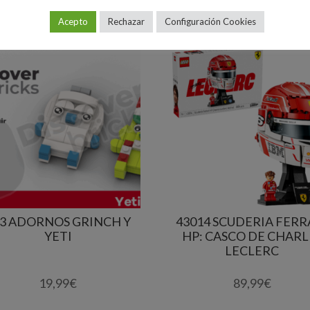
Acepto
Rechazar
Configuración Cookies
3 ADORNOS GRINCH Y
43014 SCUDERIA FERR
YETI
HP: CASCO DE CHARL
LECLERC
19,99
€
89,99
€