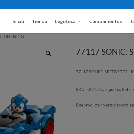
Inicio
Tienda
Legoteca
Campamentos
Ta
R LIGHTNING
77117 SONIC: 
77117 SONIC: SPEEDSTER L
SKU:
5274
Categorías:
Sets
,
Este producto no está disponible 