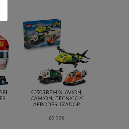
ARI
60505 REMIX: AVION,
ES
CAMION,, TECNICO Y
AERODESLIZADOR
69,99
€