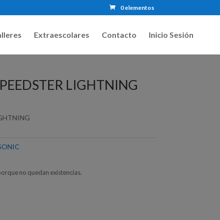
0 elementos
lleres
Extraescolares
Contacto
Inicio Sesión
SPEEDSTER LIGHTNING
IGHTNING
SONIC
porque no quedan existencias.