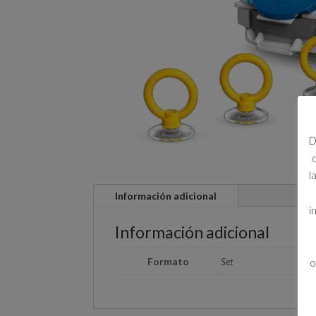
D
l
Información adicional
i
Información adicional
Formato
Set
o