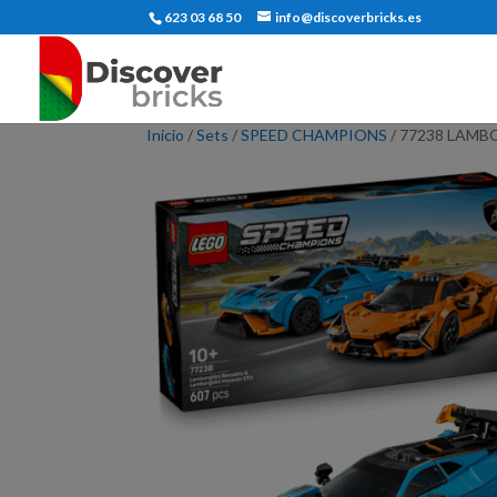
623 03 68 50
info@discoverbricks.es
Inicio
/
Sets
/
SPEED CHAMPIONS
/ 77238 LAMB