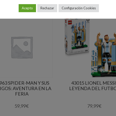
Acepto
Rechazar
Configuración Cookies
963 SPIDER-MAN Y SUS
43015 LIONEL MESSI
IGOS: AVENTURA EN LA
LEYENDA DEL FUTB
FERIA
59,99
€
79,99
€