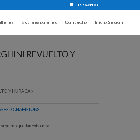
0 elementos
lleres
Extraescolares
Contacto
Inicio Sesión
GHINI REVUELTO Y
LTO Y HURACAN
SPEED CHAMPIONS
porque no quedan existencias.