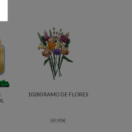
:
10280 RAMO DE FLORES
OL
59,99
€