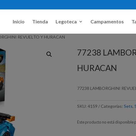
Inicio
Tienda
Legoteca
Campamentos
Ta
ORGHINI REVUELTO Y HURACAN
77238 LAMBOR
HURACAN
77238 LAMBORGHINI REVUE
SKU:
4159
Categorías:
Sets
,
Este producto no está disponible 