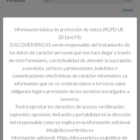
Formato
Limpiar
1 disponibles
Información básica de protección de datos (RGPD UE -
10479
2016/679):
Añadir al carrito
CAJA
DISCOVER BRICKS serán responsable del tratamiento de
CREATIVA
los datos de carácter personal que nos hace llegar a través
A
de este formulario, con la finalidad de atender la suscripción
TODO
a servicios, sorteos y promociones, boletines o
COLOR
Información adicional
comunicaciones electrónicas de carácter informativo. Le
cantidad
informamos que no se cederán datos a terceros salvo
Información adicional
obligación legal o prestación de los servicios encargados a
terceros.
Formato
Podrá ejercitar los derechos de acceso, rectificación,
Set
supresión, oposición, limitación y portabilidad en la dirección
del responsable como se explica en la información adicional:
info@discoverbricks.es
Información adicional: https://discoverbrics.es/politica-de-