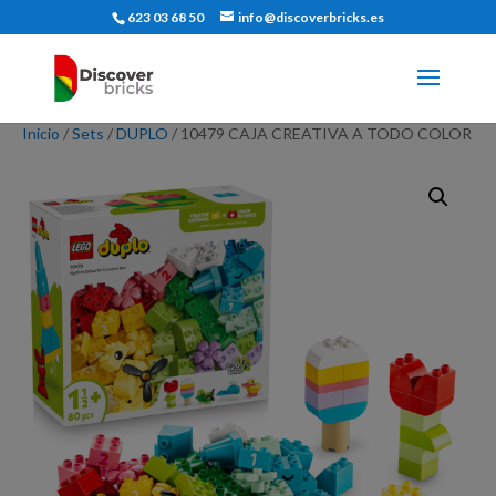
623 03 68 50
info@discoverbricks.es
Inicio
/
Sets
/
DUPLO
/ 10479 CAJA CREATIVA A TODO COLOR