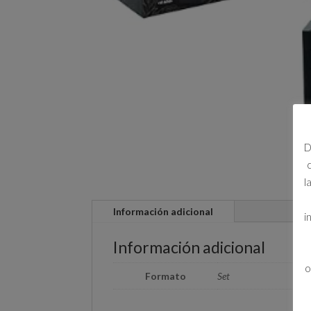
D
l
Información adicional
i
Información adicional
o
Formato
Set