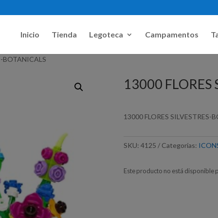
Inicio
Tienda
Legoteca
Campamentos
Ta
ES-BOTANICALS
13000 FLORES 
13000 FLORES SILVESTRES-
SKU:
4125
Categorías:
ICON
Este producto no está disponible 