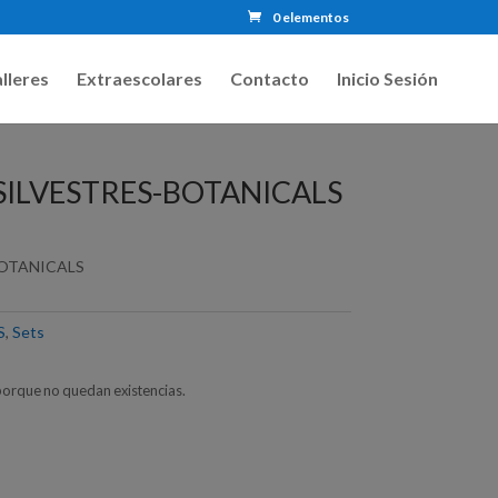
0 elementos
lleres
Extraescolares
Contacto
Inicio Sesión
SILVESTRES-BOTANICALS
BOTANICALS
S
,
Sets
porque no quedan existencias.