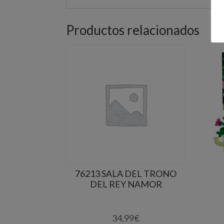
Productos relacionados
76213 SALA DEL TRONO
DEL REY NAMOR
34,99
€