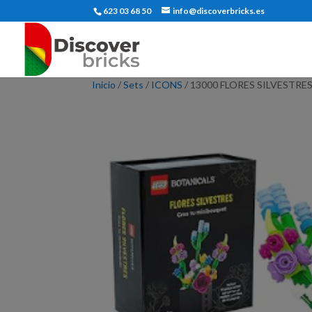
623 03 68 50
info@discoverbricks.es
Inicio
/
Sets
/
ICONS
/ 13000 FLORES SILVESTR