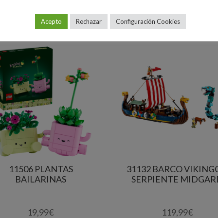
Acepto
Rechazar
Configuración Cookies
11506 PLANTAS
31132 BARCO VIKING
BAILARINAS
SERPIENTE MIDGAR
19,99
€
119,99
€