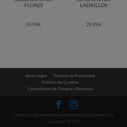
FLORES
LADRILLOS
59,99
€
29,99
€
Aviso Legal
Política de Privacidad
Política de Cookies
Condiciones de Compra y Reservas
Creado por
Lusan
info@lusanpublicidadypaginasweb.com
- Copyright © 2017