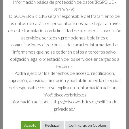
Información básica de protección de datos (RGPD UE -
2016/679):
Información adicional
DISCOVER BRICKS serán responsable del tratamiento de
los datos de carácter personal que nos hace llegar a través
Información adicional
de este formulario, con la finalidad de atender la suscripción
a servicios, sorteos y promociones, boletines o
Formato
comunicaciones electrónicas de carácter informativo. Le
Set
informamos que no se cederán datos a terceros salvo
obligación legal o prestación de los servicios encargados a
terceros.
Podrá ejercitar los derechos de acceso, rectificación,
Productos relacionados
supresión, oposición, limitación y portabilidad en la dirección
del responsable como se explica en la información adicional:
info@discoverbricks.es
Información adicional: https://discoverbrics.es/politica-de-
privacidad/
Acepto
Rechazar
Configuración Cookies