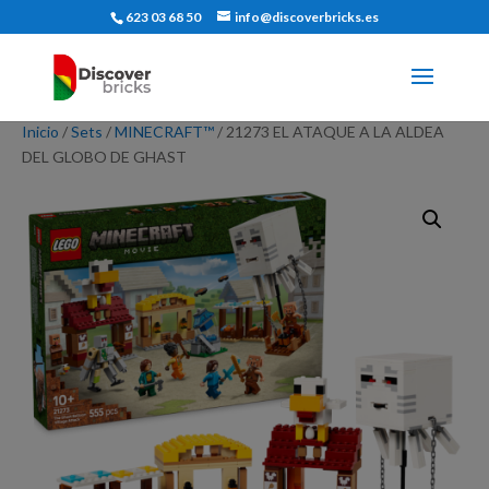
623 03 68 50
info@discoverbricks.es
Inicio
/
Sets
/
MINECRAFT™
/ 21273 EL ATAQUE A LA ALDEA
DEL GLOBO DE GHAST