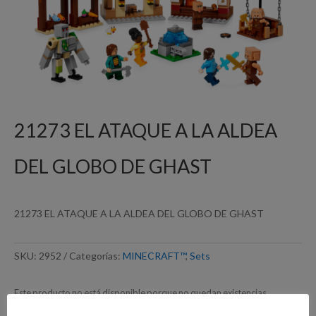
21273 EL ATAQUE A LA ALDEA
DEL GLOBO DE GHAST
21273 EL ATAQUE A LA ALDEA DEL GLOBO DE GHAST
SKU:
2952
Categorías:
MINECRAFT™
,
Sets
Este producto no está disponible porque no quedan existencias.