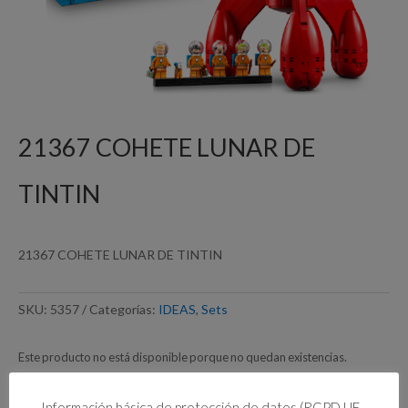
21367 COHETE LUNAR DE
TINTIN
21367 COHETE LUNAR DE TINTIN
SKU:
5357
Categorías:
IDEAS
,
Sets
Este producto no está disponible porque no quedan existencias.
Información básica de protección de datos (RGPD UE -