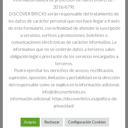
2016/679):
Información adicional
DISCOVER BRICKS serán responsable del tratamiento de
los datos de carácter personal que nos hace llegar a través
Información adicional
de este formulario, con la finalidad de atender la suscripción
a servicios, sorteos y promociones, boletines o
Formato
comunicaciones electrónicas de carácter informativo. Le
Set
informamos que no se cederán datos a terceros salvo
obligación legal o prestación de los servicios encargados a
terceros.
Podrá ejercitar los derechos de acceso, rectificación,
Productos relacionados
supresión, oposición, limitación y portabilidad en la dirección
del responsable como se explica en la información adicional:
info@discoverbricks.es
Información adicional: https://discoverbrics.es/politica-de-
privacidad/
Acepto
Rechazar
Configuración Cookies