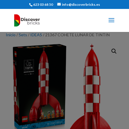
623 03 68 50
info@discoverbricks.es
Inicio
/
Sets
/
IDEAS
/ 21367 COHETE LUNAR DE TINTIN