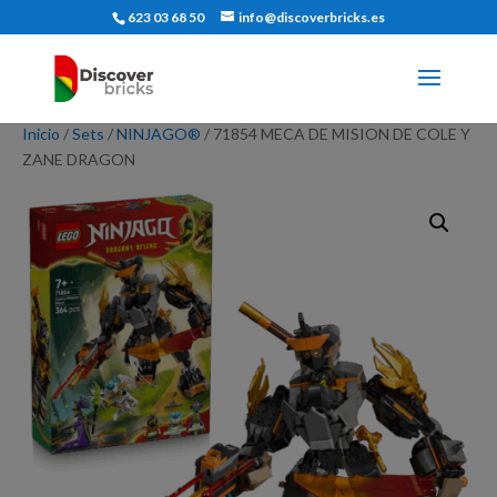
623 03 68 50
info@discoverbricks.es
Inicio
/
Sets
/
NINJAGO®
/ 71854 MECA DE MISION DE COLE Y
ZANE DRAGON