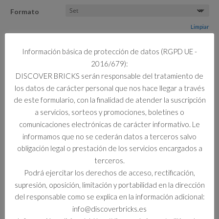
Formato
Limpiar
Información básica de protección de datos (RGPD UE -
4 disponibles
2016/679):
71854
Añadir al carrito
DISCOVER BRICKS serán responsable del tratamiento de
MECA
DE
los datos de carácter personal que nos hace llegar a través
MISION
de este formulario, con la finalidad de atender la suscripción
DE
a servicios, sorteos y promociones, boletines o
COLE
Información adicional
comunicaciones electrónicas de carácter informativo. Le
Y
informamos que no se cederán datos a terceros salvo
ZANE
Información adicional
obligación legal o prestación de los servicios encargados a
DRAGON
terceros.
cantidad
Formato
Podrá ejercitar los derechos de acceso, rectificación,
Set
supresión, oposición, limitación y portabilidad en la dirección
del responsable como se explica en la información adicional:
info@discoverbricks.es