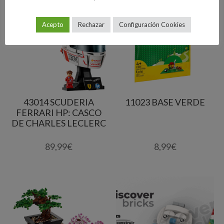
Acepto
Rechazar
Configuración Cookies
43014 SCUDERIA
11023 BASE VERDE
FERRARI HP: CASCO
DE CHARLES LECLERC
89,99
€
8,99
€