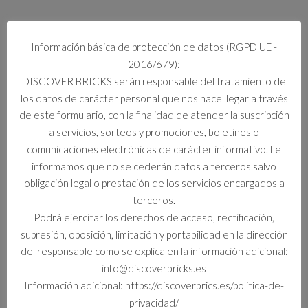
3 disponibles
75439
Información básica de protección de datos (RGPD UE -
Añadir al carrito
BUSTO
2016/679):
DE
DISCOVER BRICKS serán responsable del tratamiento de
DARTH
los datos de carácter personal que nos hace llegar a través
VADER
de este formulario, con la finalidad de atender la suscripción
cantidad
Información adicional
a servicios, sorteos y promociones, boletines o
comunicaciones electrónicas de carácter informativo. Le
Información adicional
informamos que no se cederán datos a terceros salvo
obligación legal o prestación de los servicios encargados a
Formato
terceros.
Set
Podrá ejercitar los derechos de acceso, rectificación,
supresión, oposición, limitación y portabilidad en la dirección
del responsable como se explica en la información adicional:
info@discoverbricks.es
Productos relacionados
Información adicional: https://discoverbrics.es/politica-de-
privacidad/