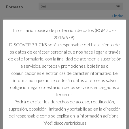
Formato
Limpiar
Información básica de protección de datos (RGPD UE -
3 disponibles
2016/679):
75452
Añadir al carrito
DISCOVER BRICKS serán responsable del tratamiento de
DROIDE
ASTROMECANICO
los datos de carácter personal que nos hace llegar a través
BB-
de este formulario, con la finalidad de atender la suscripción
8
a servicios, sorteos y promociones, boletines o
cantidad
Información adicional
comunicaciones electrónicas de carácter informativo. Le
informamos que no se cederán datos a terceros salvo
Información adicional
obligación legal o prestación de los servicios encargados a
terceros.
Formato
Podrá ejercitar los derechos de acceso, rectificación,
Set
supresión, oposición, limitación y portabilidad en la dirección
del responsable como se explica en la información adicional:
info@discoverbricks.es