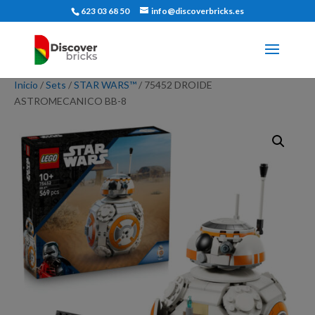
623 03 68 50
info@discoverbricks.es
Inicio
/
Sets
/
STAR WARS™
/ 75452 DROIDE
ASTROMECANICO BB-8