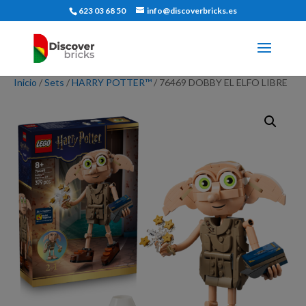
623 03 68 50
info@discoverbricks.es
Inicio
/
Sets
/
HARRY POTTER™
/ 76469 DOBBY EL ELFO LIBRE