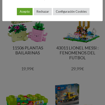
Acepto
Rechazar
Configuración Cookies
11506 PLANTAS
43011 LIONEL MESSI :
BAILARINAS
FENOMENOS DEL
FUTBOL
19,99
€
29,99
€