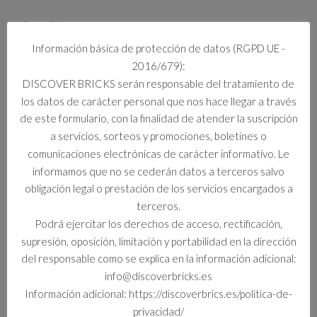
4 disponibles
76469
Información básica de protección de datos (RGPD UE -
Añadir al carrito
DOBBY
2016/679):
EL
DISCOVER BRICKS serán responsable del tratamiento de
ELFO
los datos de carácter personal que nos hace llegar a través
LIBRE
de este formulario, con la finalidad de atender la suscripción
cantidad
Información adicional
a servicios, sorteos y promociones, boletines o
comunicaciones electrónicas de carácter informativo. Le
Información adicional
informamos que no se cederán datos a terceros salvo
obligación legal o prestación de los servicios encargados a
Formato
terceros.
Set
Podrá ejercitar los derechos de acceso, rectificación,
supresión, oposición, limitación y portabilidad en la dirección
del responsable como se explica en la información adicional:
info@discoverbricks.es
Productos relacionados
Información adicional: https://discoverbrics.es/politica-de-
privacidad/