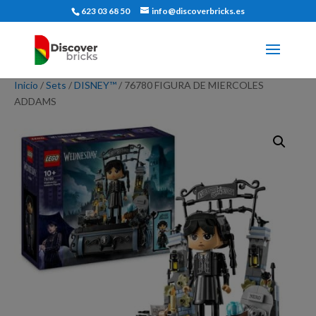
623 03 68 50
info@discoverbricks.es
Inicio
/
Sets
/
DISNEY™
/ 76780 FIGURA DE MIERCOLES
ADDAMS