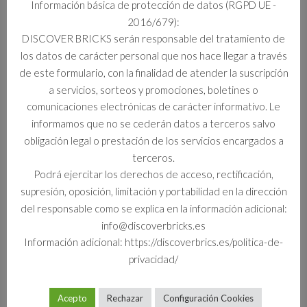
Información básica de protección de datos (RGPD UE -
2016/679):
Información adicional
DISCOVER BRICKS serán responsable del tratamiento de
los datos de carácter personal que nos hace llegar a través
Información adicional
de este formulario, con la finalidad de atender la suscripción
a servicios, sorteos y promociones, boletines o
Formato
comunicaciones electrónicas de carácter informativo. Le
Set
informamos que no se cederán datos a terceros salvo
obligación legal o prestación de los servicios encargados a
terceros.
Podrá ejercitar los derechos de acceso, rectificación,
Productos relacionados
supresión, oposición, limitación y portabilidad en la dirección
del responsable como se explica en la información adicional:
info@discoverbricks.es
Información adicional: https://discoverbrics.es/politica-de-
privacidad/
Acepto
Rechazar
Configuración Cookies