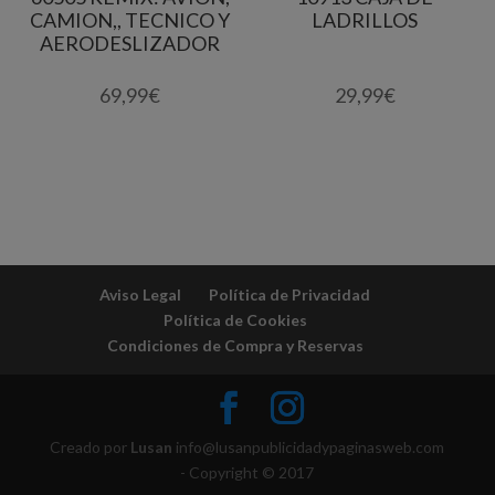
CAMION,, TECNICO Y
LADRILLOS
AERODESLIZADOR
69,99
€
29,99
€
Aviso Legal
Política de Privacidad
Política de Cookies
Condiciones de Compra y Reservas
Creado por
Lusan
info@lusanpublicidadypaginasweb.com
- Copyright © 2017