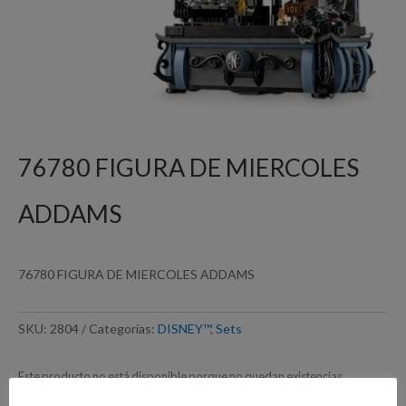
76780 FIGURA DE MIERCOLES
ADDAMS
76780 FIGURA DE MIERCOLES ADDAMS
SKU:
2804
Categorías:
DISNEY™
,
Sets
Este producto no está disponible porque no quedan existencias.