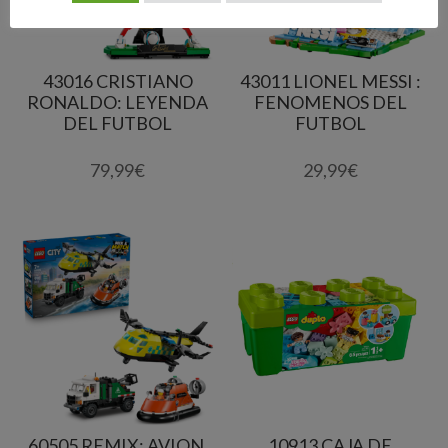
43016 CRISTIANO
43011 LIONEL MESSI :
RONALDO: LEYENDA
FENOMENOS DEL
DEL FUTBOL
FUTBOL
79,99
€
29,99
€
60505 REMIX: AVION,
10913 CAJA DE