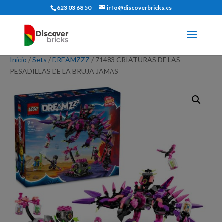
623 03 68 50
info@discoverbricks.es
Inicio
/
Sets
/
DREAMZZZ
/ 71483 CRIATURAS DE LAS
PESADILLAS DE LA BRUJA JAMAS