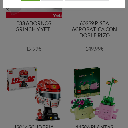
033 ADORNOS
60339 PISTA
GRINCH Y YETI
ACROBATICA CON
DOBLE RIZO
19,99
€
149,99
€
43014 SCUDERIA
11506 PLANTAS