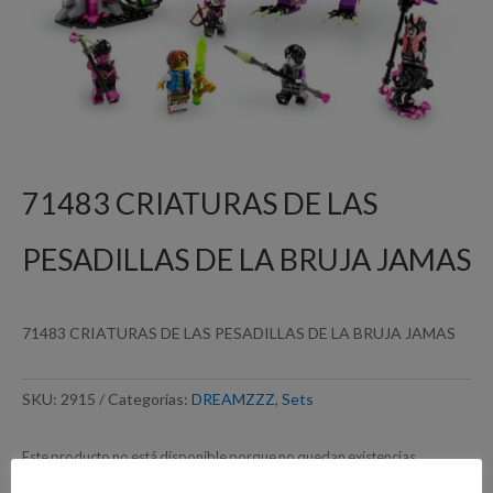
71483 CRIATURAS DE LAS
PESADILLAS DE LA BRUJA JAMAS
71483 CRIATURAS DE LAS PESADILLAS DE LA BRUJA JAMAS
SKU:
2915
Categorías:
DREAMZZZ
,
Sets
Este producto no está disponible porque no quedan existencias.