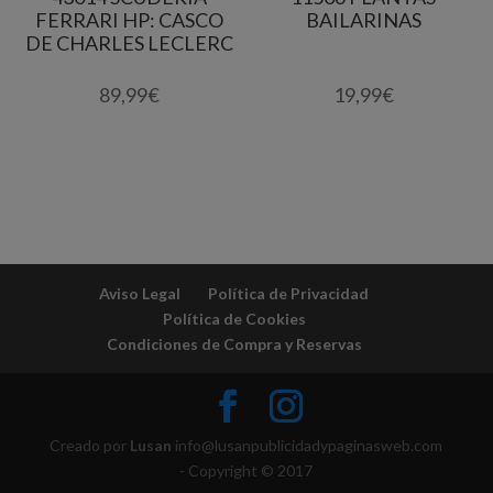
FERRARI HP: CASCO
BAILARINAS
DE CHARLES LECLERC
89,99
€
19,99
€
Aviso Legal
Política de Privacidad
Política de Cookies
Condiciones de Compra y Reservas
Creado por
Lusan
info@lusanpublicidadypaginasweb.com
- Copyright © 2017