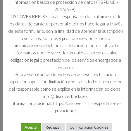
Información básica de protección de datos (RGPD UE -
2016/679):
Información adicional
DISCOVER BRICKS serán responsable del tratamiento de
los datos de carácter personal que nos hace llegar a través
Información adicional
de este formulario, con la finalidad de atender la suscripción
a servicios, sorteos y promociones, boletines o
Formato
comunicaciones electrónicas de carácter informativo. Le
Set
informamos que no se cederán datos a terceros salvo
obligación legal o prestación de los servicios encargados a
terceros.
Podrá ejercitar los derechos de acceso, rectificación,
Productos relacionados
supresión, oposición, limitación y portabilidad en la dirección
del responsable como se explica en la información adicional:
info@discoverbricks.es
Información adicional: https://discoverbrics.es/politica-de-
privacidad/
Acepto
Rechazar
Configuración Cookies